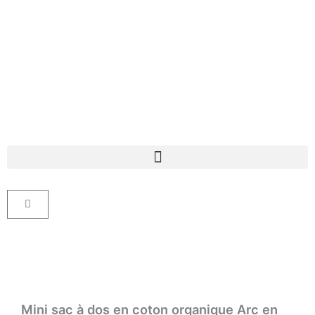
Aller
au
contenu
Panier
Mini sac à dos en coton organique Arc en