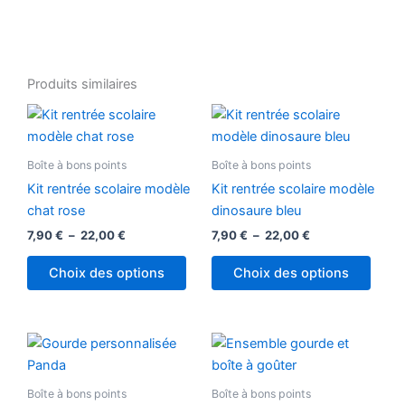
Produits similaires
Plage
Plage
Ce
Ce
de
de
produit
produ
prix :
prix :
7,90 €
a
7,90 €
a
Boîte à bons points
Boîte à bons points
à
à
plusieurs
plusi
22,00 €
22,00 €
Kit rentrée scolaire modèle
Kit rentrée scolaire modèle
variations.
variat
chat rose
dinosaure bleu
Les
Les
7,90
€
–
22,00
€
7,90
€
–
22,00
€
options
optio
peuvent
peuv
Choix des options
Choix des options
être
être
choisies
chois
sur
sur
Plage
Plage
Ce
Ce
la
la
de
de
produit
produ
prix :
prix :
page
page
10,50 €
a
8,99 €
a
Boîte à bons points
Boîte à bons points
du
du
à
à