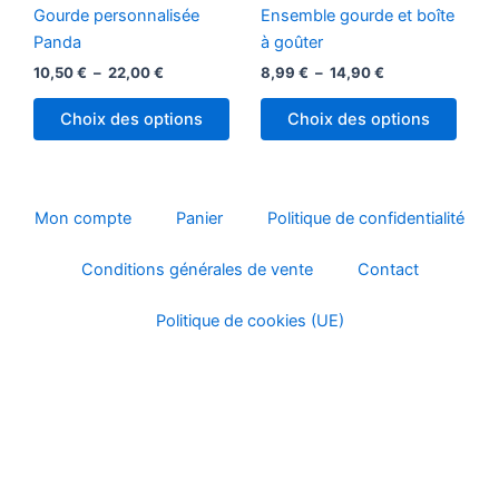
plusieurs
plusi
22,00 €
14,90 €
produit
produ
Gourde personnalisée
Ensemble gourde et boîte
variations.
variat
Panda
à goûter
Les
Les
10,50
€
–
22,00
€
8,99
€
–
14,90
€
options
optio
peuvent
peuv
Choix des options
Choix des options
être
être
choisies
chois
sur
sur
la
la
Mon compte
Panier
Politique de confidentialité
page
page
Conditions générales de vente
Contact
du
du
produit
produ
Politique de cookies (UE)