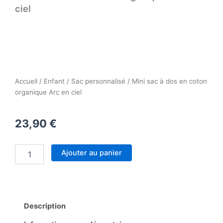
ciel
Accueil
/
Enfant
/
Sac personnalisé
/ Mini sac à dos en coton
organique Arc en ciel
23,90
€
quantité
Ajouter au panier
de
Mini
sac
à
dos
Description
en
coton