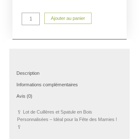
quantité
Ajouter au panier
de
Lot
de
Cuillères
et
Spatule
en
Bois
Personnalisées
Description
–
Gravure
Informations complémentaires
Texte,
Symbole
Avis (0)
et
Police
🥄 Lot de Cuillères et Spatule en Bois
au
Personnalisées – Idéal pour la Fête des Mamies !
Choix
🥄
|
Cadeau