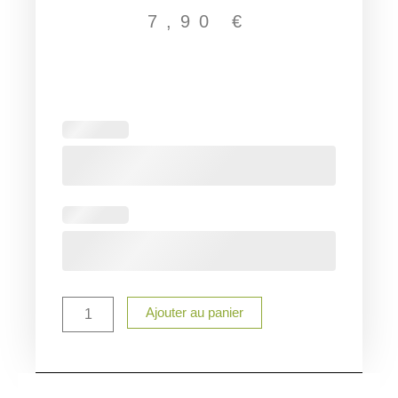
7,90
€
quantité
de
Lot
cuillère
et
spatule
marraine
Ajouter au panier