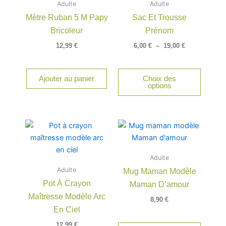
Adulte
Adulte
à
plusieu
19,00 €
Mètre Ruban 5 M Papy
Sac Et Trousse
variatio
Bricoleur
Prénom
Les
option
12,99
€
6,00
€
–
19,00
€
peuven
être
Ajouter au panier
Choix des
choisie
options
sur
la
page
du
produit
Adulte
Adulte
Mug Maman Modèle
Pot À Crayon
Maman D’amour
Maîtresse Modèle Arc
8,90
€
En Ciel
12,99
€