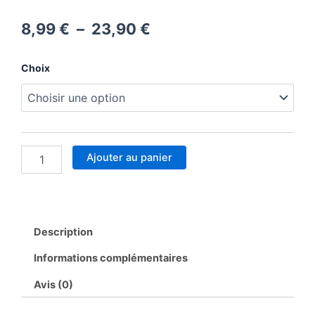
Plage
8,99
€
–
23,90
€
de
quantité
Choix
prix :
de
Kit
8,99 €
rentrée
scolaire
à
panda
23,90 €
Ajouter au panier
Description
Informations complémentaires
Avis (0)