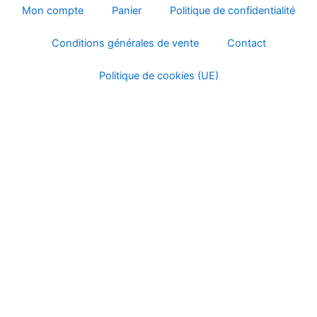
la
la
Mon compte
Panier
Politique de confidentialité
page
page
Conditions générales de vente
Contact
du
du
produit
produ
Politique de cookies (UE)