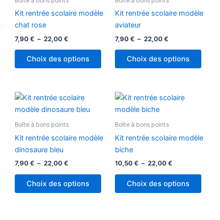
Boîte à bons points
Boîte à bons points
à
à
plusieurs
plusi
22,00 €
22,00 €
Kit rentrée scolaire modèle
Kit rentrée scolaire modèle
variations.
variat
chat rose
aviateur
Les
Les
7,90
€
–
22,00
€
7,90
€
–
22,00
€
options
optio
peuvent
peuv
Choix des options
Choix des options
être
être
choisies
chois
sur
sur
Plage
Plage
Ce
Ce
la
la
de
de
produit
produ
prix :
prix :
page
page
7,90 €
a
10,50 €
a
Boîte à bons points
Boîte à bons points
du
du
à
à
plusieurs
plusi
22,00 €
22,00 €
produit
produ
Kit rentrée scolaire modèle
Kit rentrée scolaire modèle
variations.
variat
dinosaure bleu
biche
Les
Les
7,90
€
–
22,00
€
10,50
€
–
22,00
€
options
optio
peuvent
peuv
Choix des options
Choix des options
être
être
choisies
chois
sur
sur