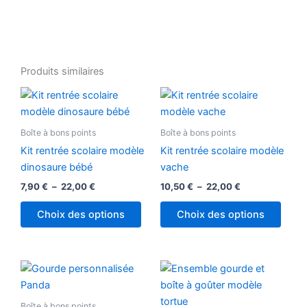
Produits similaires
Plage
Plage
Ce
Ce
de
de
produit
produ
prix :
prix :
7,90 €
a
10,50 €
a
Boîte à bons points
Boîte à bons points
à
à
plusieurs
plusi
22,00 €
22,00 €
Kit rentrée scolaire modèle
Kit rentrée scolaire modèle
variations.
variat
dinosaure bébé
vache
Les
Les
7,90
€
–
22,00
€
10,50
€
–
22,00
€
options
optio
peuvent
peuv
Choix des options
Choix des options
être
être
choisies
chois
sur
sur
Plage
Plage
Ce
Ce
la
la
de
de
produit
produ
prix :
prix :
page
page
10,50 €
a
10,50 €
a
Boîte à bons points