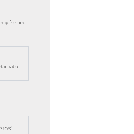
complète pour
 Sac rabat
eros”