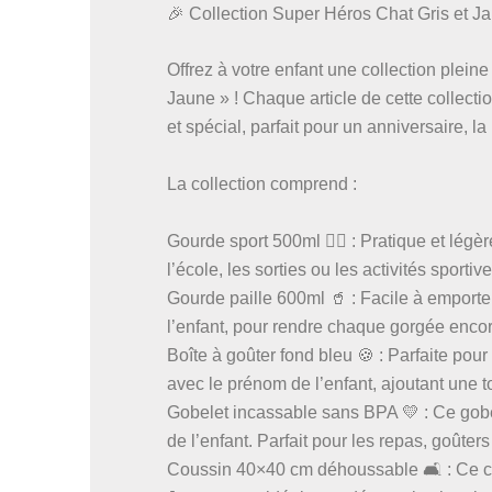
🎉 Collection Super Héros Chat Gris et Ja
Offrez à votre enfant une collection plei
Jaune » ! Chaque article de cette collect
et spécial, parfait pour un anniversaire, l
La collection comprend :
Gourde sport 500ml 🏃‍♀️ : Pratique et lég
l’école, les sorties ou les activités sport
Gourde paille 600ml 🥤 : Facile à emporte
l’enfant, pour rendre chaque gorgée encore 
Boîte à goûter fond bleu 🍪 : Parfaite pour
avec le prénom de l’enfant, ajoutant une 
Gobelet incassable sans BPA 💛 : Ce gobel
de l’enfant. Parfait pour les repas, goûter
Coussin 40×40 cm déhoussable 🛋️ : Ce co