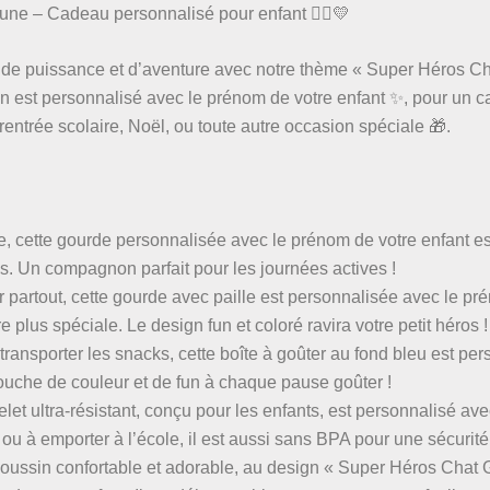
une – Cadeau personnalisé pour enfant 🦸‍♀️💛
ne de puissance et d’aventure avec notre thème « Super Héros Ch
ion est personnalisé avec le prénom de votre enfant ✨, pour un 
a rentrée scolaire, Noël, ou toute autre occasion spéciale 🎁.
ère, cette gourde personnalisée avec le prénom de votre enfant es
ives. Un compagnon parfait pour les journées actives !
r partout, cette gourde avec paille est personnalisée avec le p
plus spéciale. Le design fun et coloré ravira votre petit héros !
 transporter les snacks, cette boîte à goûter au fond bleu est pe
touche de couleur et de fun à chaque pause goûter !
et ultra-résistant, conçu pour les enfants, est personnalisé av
s ou à emporter à l’école, il est aussi sans BPA pour une sécurité
ussin confortable et adorable, au design « Super Héros Chat G