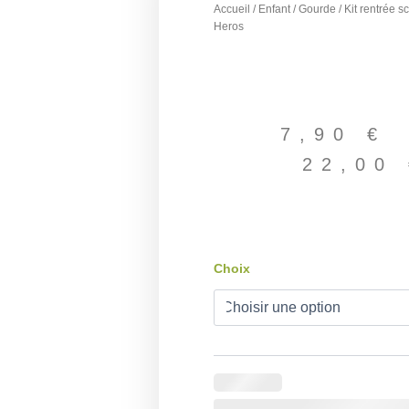
Accueil
/
Enfant
/
Gourde
/ Kit rentrée s
Heros
7,90
€
22,00
quantité
Choix
de
Kit
rentrée
scolaire
Chat
Super
Heros