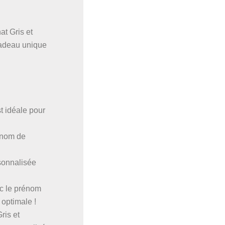
at Gris et
cadeau unique
t idéale pour
rénom de
rsonnalisée
ec le prénom
 optimale !
ris et