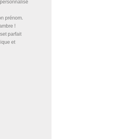
 personnalisé
son prénom.
hambre !
et parfait
ique et