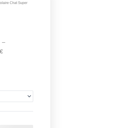
colaire Chat Super
Plage
de
–
prix :
€
7,90 €
à
22,00 €