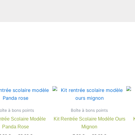
Plage
Plage
Ce
Ce
de
de
produit
produit
prix :
prix :
7,90 €
a
7,90 €
a
oîte à bons points
à
Boîte à bons points
à
plusieurs
plusieu
22,00 €
22,00 €
ntrée Scolaire Modèle
Kit Rentrée Scolaire Modèle Ours
variations.
variatio
Panda Rose
Mignon
Les
Les