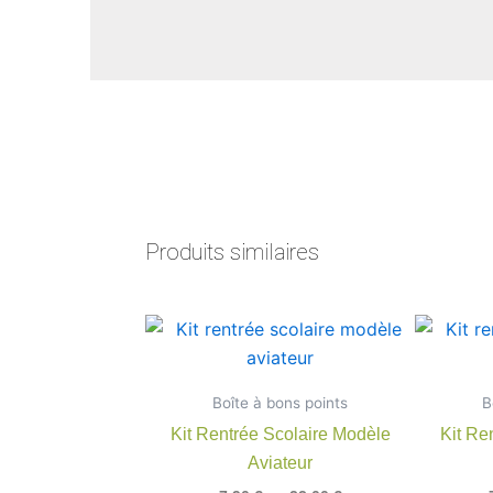
Produits similaires
Plage
Ce
de
produit
prix :
7,90 €
a
Boîte à bons points
à
B
plusieurs
22,00 €
Kit Rentrée Scolaire Modèle
Kit Re
variations.
Aviateur
Les