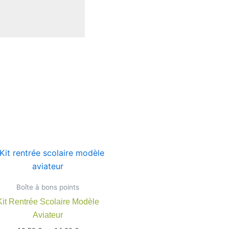
Plage
Ce
de
produit
prix :
10,50 €
a
Boîte à bons points
à
rs
plusieurs
14,90 €
Kit Rentrée Scolaire Modèle
ns.
variations.
Aviateur
Les