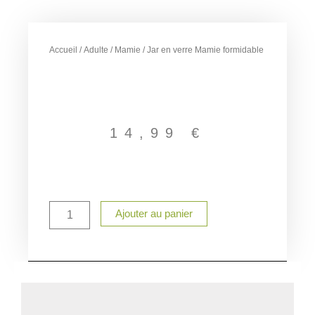
Accueil
/
Adulte
/
Mamie
/ Jar en verre Mamie formidable
14,99
€
quantité
Ajouter au panier
de
Jar
en
verre
Mamie
formidable