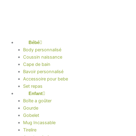
Aller
au
contenu
Bébé
Body personnalisé
Coussin naissance
Cape de bain
Bavoir personnalisé
Accessoire pour bebe
Set repas
Enfant
Boîte a goûter
Gourde
Gobelet
Mug Incassable
Tirelire