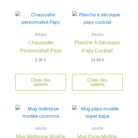
Ce
produit
a
Adulte
Adulte
plusieurs
Chaussette
Planche À Découper
variations.
Personnalisé Papy
Papy Cocktail
Les
options
5,90
€
14,99
€
peuvent
être
Choix des
Choix des
choisies
options
options
sur
la
page
du
produit
Adulte
Adulte
Mug Maîtresse Modèle
Mug Papa Modèle