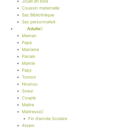
Jouet en bois
Coussin maternelle
Sac Bibliothèque
Sac personnalisé
Adulte
Maman
Papa
Marraine
Parrain
Mamie
Papy
Tonton
Nounou
Soeur
Couple
Maitre
Maitresse
Fin d’année Scolaire
Atsem