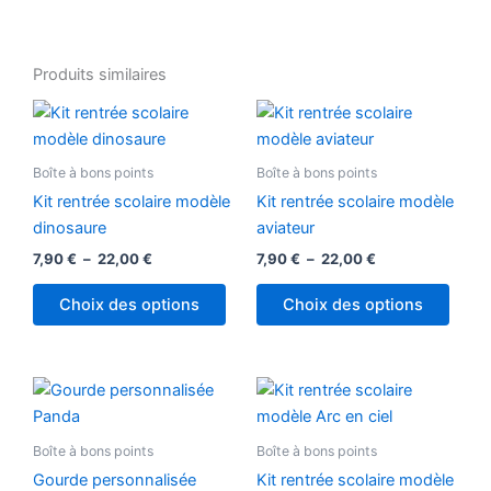
Produits similaires
Plage
Plage
Ce
Ce
de
de
produit
produ
prix :
prix :
7,90 €
a
7,90 €
a
Boîte à bons points
Boîte à bons points
à
à
plusieurs
plusi
22,00 €
22,00 €
Kit rentrée scolaire modèle
Kit rentrée scolaire modèle
variations.
variat
dinosaure
aviateur
Les
Les
7,90
€
–
22,00
€
7,90
€
–
22,00
€
options
optio
peuvent
peuv
Choix des options
Choix des options
être
être
choisies
chois
sur
sur
Plage
Plage
Ce
Ce
la
la
de
de
produit
produ
prix :
prix :
page
page
10,50 €
a
8,99 €
a
Boîte à bons points
Boîte à bons points
du
du
à
à
plusieurs
plusi
22,00 €
22,00 €
produit
produ
Gourde personnalisée
Kit rentrée scolaire modèle