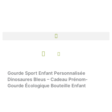
Aller
au
contenu
Panier
Gourde Sport Enfant Personnalisée
Dinosaures Bleus – Cadeau Prénom-
Gourde Écologique Bouteille Enfant