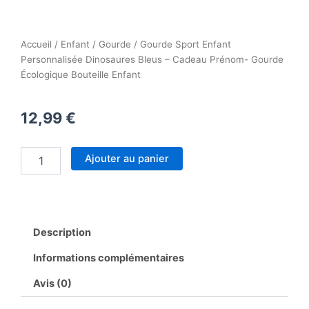
Accueil
/
Enfant
/
Gourde
/ Gourde Sport Enfant
Personnalisée Dinosaures Bleus – Cadeau Prénom- Gourde
Écologique Bouteille Enfant
12,99
€
quantité
Ajouter au panier
de
Gourde
Sport
Enfant
Personnalisée
Description
Dinosaures
Bleus
Informations complémentaires
-
Cadeau
Avis (0)
Prénom-
Gourde