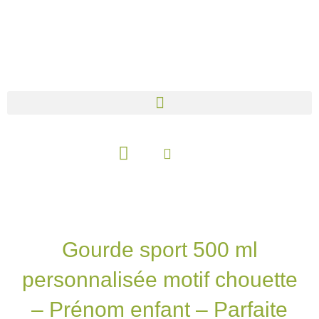
Aller
au
contenu
Panier
Gourde sport 500 ml
personnalisée motif chouette
– Prénom enfant – Parfaite