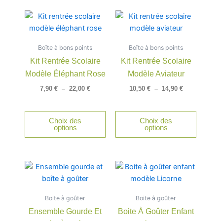
Plage
Plage
Ce
Ce
de
de
produit
produit
prix :
prix :
a
a
7,90 €
10,50 €
Boîte à bons points
à
Boîte à bons points
à
plusieurs
plusieu
22,00 €
14,90 €
Kit Rentrée Scolaire
Kit Rentrée Scolaire
variations.
variatio
Modèle Éléphant Rose
Modèle Aviateur
Les
Les
options
option
7,90
€
–
22,00
€
10,50
€
–
14,90
€
peuvent
peuven
être
être
Choix des
Choix des
choisies
choisie
options
options
sur
sur
la
la
page
page
Plage
Ce
du
du
de
produit
produit
produit
prix :
a
10,50 €
Boite à goûter
à
Boite à goûter
plusieurs
14,90 €
Ensemble Gourde Et
Boite À Goûter Enfant
variations.