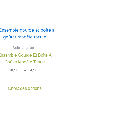
Plage
Ce
de
produit
prix :
10,50 €
a
Boite à goûter
à
rs
plusieurs
14,90 €
nsemble Gourde Et Boîte À
ns.
variations.
Goûter Modèle Tortue
Les
10,50
€
–
14,90
€
options
t
peuvent
être
Choix des options
s
choisies
sur
la
page