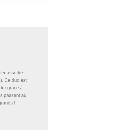
ter assortie
). Ce duo est
rter grâce à
es passent au
grands !