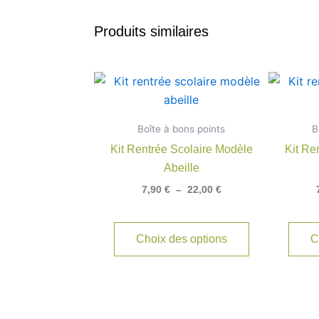
Produits similaires
Plage
Ce
de
produit
prix :
7,90 €
a
Boîte à bons points
à
B
plusieurs
22,00 €
Kit Rentrée Scolaire Modèle
Kit Re
variations.
Abeille
Les
7,90
€
–
22,00
€
options
peuvent
être
Choix des options
C
choisies
sur
la
page