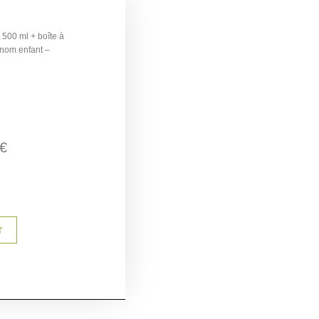
 500 ml + boîte à
énom enfant –
€
r