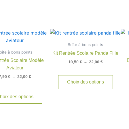
Plage
Plage
Ce
Ce
de
de
produit
produit
prix :
prix :
Boîte à bons points
7,90 €
a
10,50 €
a
oîte à bons points
à
à
Kit Rentrée Scolaire Panda Fille
plusieurs
plusieu
22,00 €
22,00 €
ntrée Scolaire Modèle
E
10,50
€
–
22,00
€
variations.
variatio
Aviateur
Les
Les
7,90
€
–
22,00
€
options
options
Choix des options
peuvent
peuven
être
être
hoix des options
choisies
choisie
sur
sur
la
la
page
page