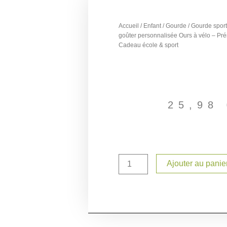
Accueil
/
Enfant
/
Gourde
/ Gourde sport
goûter personnalisée Ours à vélo – Pr
Cadeau école & sport
25,98
quantité
Ajouter au panie
de
Gourde
sport
500
ml
+