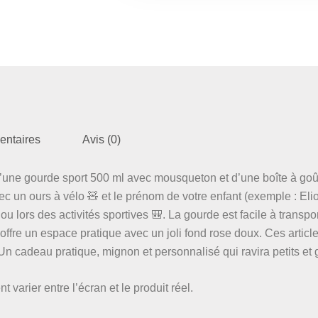
boîte
à
goûter
personnalisée
Ours
à
vélo
–
Prénom
enfant
entaires
Avis (0)
–
Cadeau
école
 d’une gourde sport 500 ml avec mousqueton et d’une boîte à goû
&
c un ours à vélo 🧸 et le prénom de votre enfant (exemple : Elio
sport
 ou lors des activités sportives 🎒. La gourde est facile à transpo
offre un espace pratique avec un joli fond rose doux. Ces articl
 Un cadeau pratique, mignon et personnalisé qui ravira petits et 
varier entre l’écran et le produit réel.