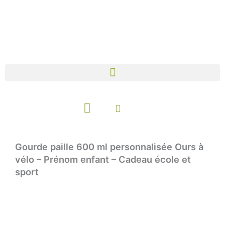
Aller
au
contenu
Panier
Gourde paille 600 ml personnalisée Ours à
vélo – Prénom enfant – Cadeau école et
sport