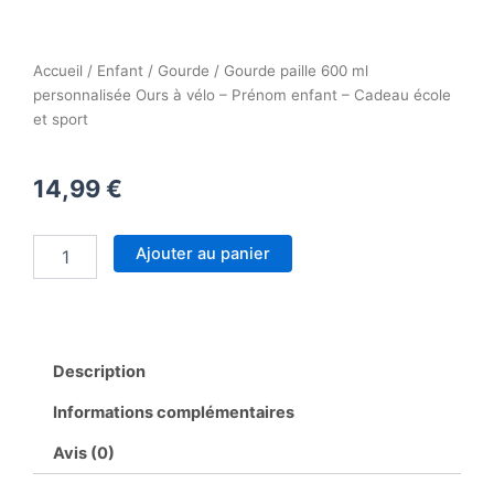
Accueil
/
Enfant
/
Gourde
/ Gourde paille 600 ml
personnalisée Ours à vélo – Prénom enfant – Cadeau école
et sport
14,99
€
quantité
Ajouter au panier
de
Gourde
paille
600
ml
Description
personnalisée
Ours
Informations complémentaires
à
vélo
Avis (0)
–
Prénom