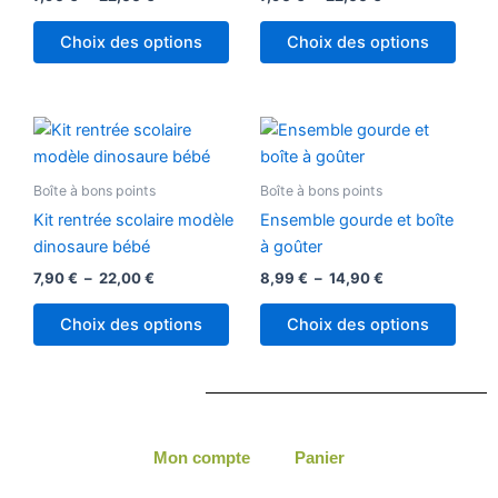
options
optio
peuvent
peuv
Choix des options
Choix des options
être
être
choisies
chois
sur
sur
Plage
Plage
Ce
Ce
la
la
de
de
produit
produ
prix :
prix :
page
page
7,90 €
a
8,99 €
a
Boîte à bons points
Boîte à bons points
du
du
à
à
plusieurs
plusi
22,00 €
14,90 €
produit
produ
Kit rentrée scolaire modèle
Ensemble gourde et boîte
variations.
variat
dinosaure bébé
à goûter
Les
Les
7,90
€
–
22,00
€
8,99
€
–
14,90
€
options
optio
peuvent
peuv
Choix des options
Choix des options
être
être
choisies
chois
sur
sur
la
la
page
page
Mon compte
Panier
du
du