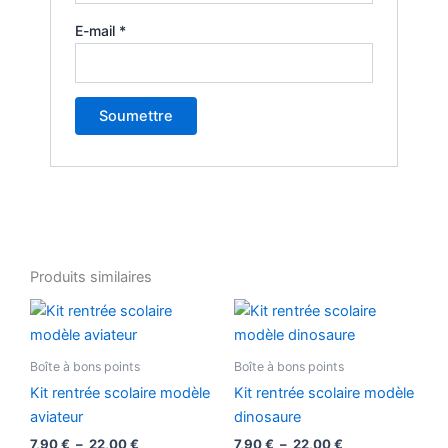
E-mail
*
Produits similaires
Plage
Plage
Ce
Ce
de
de
produit
produ
prix :
prix :
7,90 €
a
7,90 €
a
Boîte à bons points
Boîte à bons points
à
à
plusieurs
plusi
22,00 €
22,00 €
Kit rentrée scolaire modèle
Kit rentrée scolaire modèle
variations.
variat
aviateur
dinosaure
Les
Les
7,90
€
–
22,00
€
7,90
€
–
22,00
€