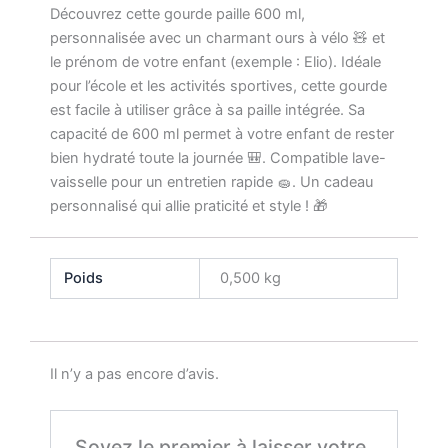
Découvrez cette gourde paille 600 ml,
enfant
–
personnalisée avec un charmant ours à vélo 🧸 et
Cadeau
le prénom de votre enfant (exemple : Elio). Idéale
école
pour l’école et les activités sportives, cette gourde
et
est facile à utiliser grâce à sa paille intégrée. Sa
sport
capacité de 600 ml permet à votre enfant de rester
bien hydraté toute la journée 🎒. Compatible lave-
vaisselle pour un entretien rapide 🧽. Un cadeau
personnalisé qui allie praticité et style ! 🎁
Poids
0,500 kg
Il n’y a pas encore d’avis.
Soyez le premier à laisser votre