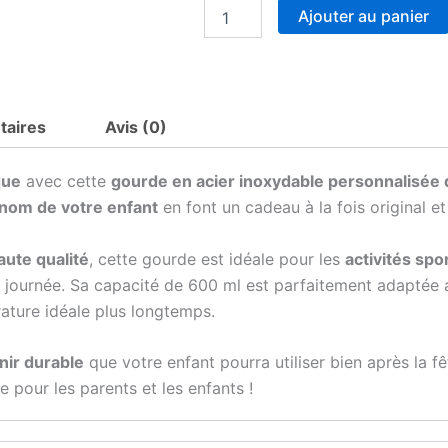
quantité
Ajouter au panier
de
Gourde
Paile
en
Acier
taires
Avis (0)
Inoxydable
600
ml
que
avec cette
gourde en acier inoxydable personnalisée
Personnalisée
énom de votre enfant
en font un cadeau à la fois original 
-
Lapin
avec
aute qualité
, cette gourde est idéale pour les
activités spo
Prénom
 journée. Sa capacité de 600 ml est parfaitement adaptée a
-
Cadeau
ature idéale plus longtemps.
Idéal
et
nir durable
que votre enfant pourra utiliser bien après la fê
Durable
pour
 pour les parents et les enfants !
Pâques