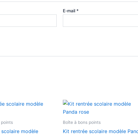
E-mail
*
Plage
Plage
Ce
Ce
de
de
produit
produ
prix :
prix :
7,90 €
7,90 €
a
a
 points
Boîte à bons points
à
à
plusieurs
plusie
22,00 €
22,00 €
e scolaire modèle
Kit rentrée scolaire modèle Pan
variations.
variat