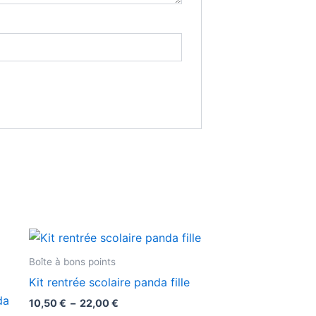
Plage
Ce
de
it
produit
prix :
Boîte à bons points
10,50 €
a
Kit rentrée scolaire panda fille
à
urs
plusieurs
22,00 €
da
10,50
€
–
22,00
€
ions.
variations.