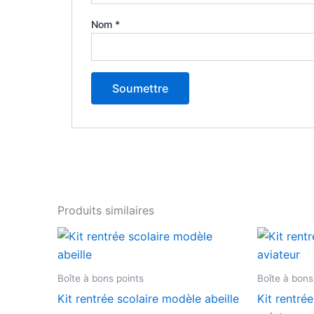
Nom
*
Produits similaires
Plage
Ce
de
produit
prix :
7,90 €
a
Boîte à bons points
Boîte à bons
à
plusieurs
22,00 €
Kit rentrée scolaire modèle abeille
Kit rentré
variations.