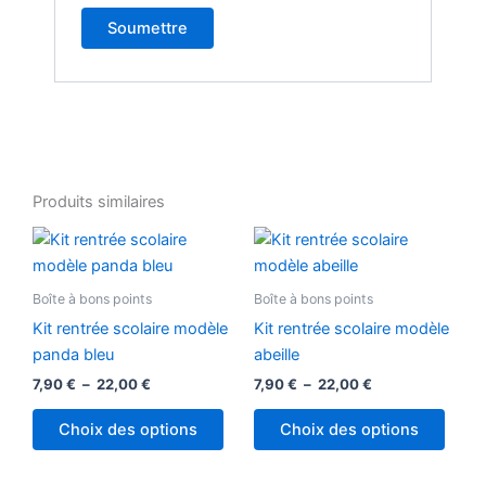
Produits similaires
Plage
Plage
Ce
Ce
de
de
produit
produ
prix :
prix :
7,90 €
a
7,90 €
a
Boîte à bons points
Boîte à bons points
à
à
plusieurs
plusi
22,00 €
22,00 €
Kit rentrée scolaire modèle
Kit rentrée scolaire modèle
variations.
variat
panda bleu
abeille
Les
Les
7,90
€
–
22,00
€
7,90
€
–
22,00
€
options
optio
peuvent
peuv
Choix des options
Choix des options
être
être
choisies
chois