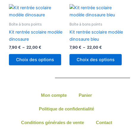
sur
sur
Plage
Plage
Ce
Ce
la
la
de
de
produit
produ
prix :
prix :
page
page
7,90 €
a
7,90 €
a
Boîte à bons points
Boîte à bons points
du
du
à
à
plusieurs
plusi
22,00 €
22,00 €
produit
produ
Kit rentrée scolaire modèle
Kit rentrée scolaire modèle
variations.
variat
dinosaure
dinosaure bleu
Les
Les
7,90
€
–
22,00
€
7,90
€
–
22,00
€
options
optio
peuvent
peuv
Choix des options
Choix des options
être
être
choisies
chois
sur
sur
la
la
page
page
Mon compte
Panier
du
du
produit
produ
Politique de confidentialité
Conditions générales de vente
Contact