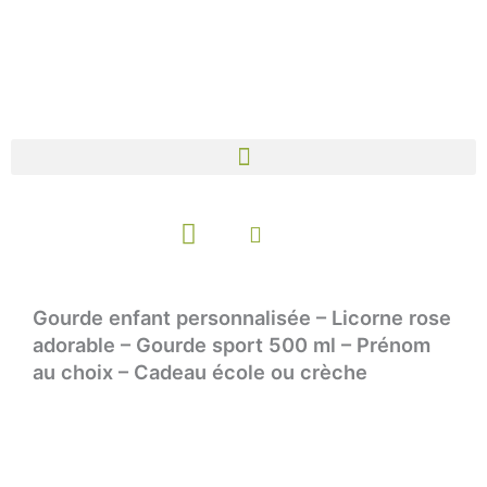
Aller
au
contenu
Panier
Gourde enfant personnalisée – Licorne rose
adorable – Gourde sport 500 ml – Prénom
au choix – Cadeau école ou crèche