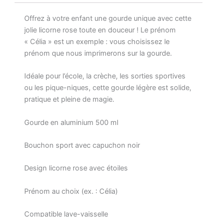
sport
Offrez à votre enfant une gourde unique avec cette
500
ml
jolie licorne rose toute en douceur ! Le prénom
–
« Célia » est un exemple : vous choisissez le
Prénom
prénom que nous imprimerons sur la gourde.
au
choix
Idéale pour l’école, la crèche, les sorties sportives
–
Cadeau
ou les pique-niques, cette gourde légère est solide,
école
pratique et pleine de magie.
ou
crèche
Gourde en aluminium 500 ml
Bouchon sport avec capuchon noir
Design licorne rose avec étoiles
Prénom au choix (ex. : Célia)
Compatible lave-vaisselle