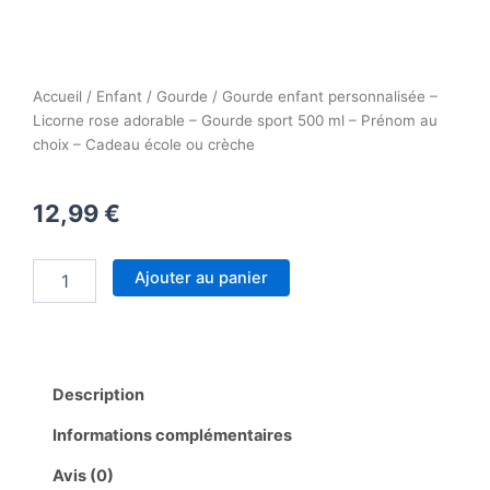
Accueil
/
Enfant
/
Gourde
/ Gourde enfant personnalisée –
Licorne rose adorable – Gourde sport 500 ml – Prénom au
choix – Cadeau école ou crèche
12,99
€
quantité
Ajouter au panier
de
Gourde
enfant
personnalisée
–
Description
Licorne
rose
Informations complémentaires
adorable
–
Avis (0)
Gourde