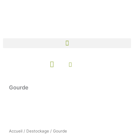
Aller
au
contenu
Panier
Gourde
Accueil
/
Destockage
/ Gourde