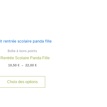
Plage
Ce
de
produit
prix :
Boîte à bons points
10,50 €
a
à
t Rentrée Scolaire Panda Fille
rs
plusieurs
22,00 €
10,50
€
–
22,00
€
ns.
variations.
Les
options
Choix des options
t
peuvent
être
s
choisies
sur