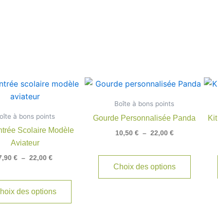
Plage
Plage
Ce
Ce
de
de
produit
produit
prix :
prix :
Boîte à bons points
7,90 €
a
10,50 €
a
oîte à bons points
à
à
Gourde Personnalisée Panda
Ki
plusieurs
plusieu
22,00 €
22,00 €
ntrée Scolaire Modèle
10,50
€
–
22,00
€
variations.
variatio
Aviateur
Les
Les
7,90
€
–
22,00
€
options
options
Choix des options
peuvent
peuven
être
être
hoix des options
choisies
choisie
sur
sur