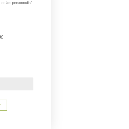
r enfant personnalisé
€
r