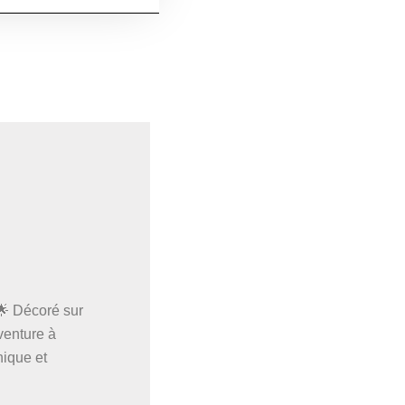
 🌟 Décoré sur
venture à
nique et