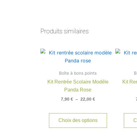
Produits similaires
Plage
Ce
de
produit
prix :
7,90 €
a
Boîte à bons points
à
B
plusieurs
22,00 €
Kit Rentrée Scolaire Modèle
Kit Re
variations.
Panda Rose
Les
7,90
€
–
22,00
€
options
peuvent
être
Choix des options
C
choisies
sur