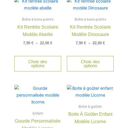
Ce
Ce
de
de
produit
produit
prix :
prix :
a
a
7,90 €
7,90 €
Boîte à bons points
à
Boîte à bons points
à
plusieurs
plusieu
22,00 €
22,00 €
Kit Rentrée Scolaire
Kit Rentrée Scolaire
variations.
variatio
Modèle Abeille
Modèle Dinosaure
Les
Les
options
option
7,90
€
–
22,00
€
7,90
€
–
22,00
€
peuvent
peuven
être
être
Choix des
Choix des
choisies
choisie
options
options
sur
sur
la
la
page
page
du
du
produit
produit
Boite à goûter
Enfant
Boite À Goûter Enfant
Gourde Personnalisée
Modèle Licorne