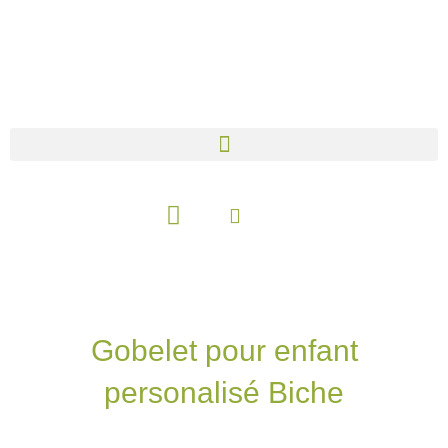
Aller
au
contenu
Panier
Gobelet pour enfant
personalisé Biche