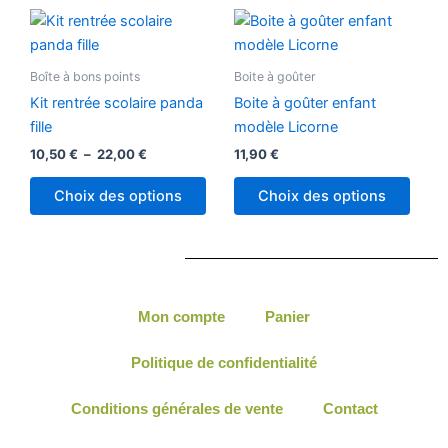
sur
sur
Plage
Ce
la
la
de
produit
prix :
page
page
10,50 €
a
Boîte à bons points
Boite à goûter
du
du
à
plusieurs
22,00 €
produit
produ
Kit rentrée scolaire panda
Boite à goûter enfant
variations.
fille
modèle Licorne
Les
10,50
€
–
22,00
€
11,90
€
options
peuvent
Choix des options
Choix des options
être
choisies
sur
la
page
Mon compte
Panier
du
produit
Politique de confidentialité
Conditions générales de vente
Contact