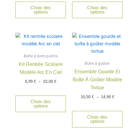
être
être
Choix des
Choix des
choisies
choisie
options
options
sur
sur
la
la
page
page
Plage
Plage
Ce
Ce
du
du
de
de
produit
produit
produit
produit
prix :
prix :
a
a
8,99 €
10,50 €
Boîte à bons points
à
à
plusieurs
plusieu
22,00 €
14,90 €
Boite à goûter
Kit Rentrée Scolaire
variations.
variatio
Ensemble Gourde Et
Modèle Arc En Ciel
Les
Les
Boîte À Goûter Modèle
options
option
8,99
€
–
22,00
€
peuvent
peuven
Tortue
être
être
10,50
€
–
14,90
€
Choix des
choisies
choisie
options
sur
sur
Choix des
la
la
options
page
page
du
du