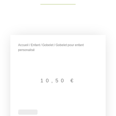
Accueil
/
Enfant
/
Gobelet
/ Gobelet pour enfant
personalisé
10,50
€
quantité
de