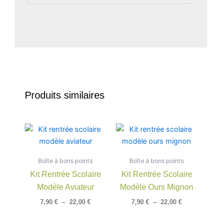
Produits similaires
Plage
Plage
Ce
Ce
de
de
produit
produit
prix :
prix :
a
a
7,90 €
7,90 €
Boîte à bons points
à
Boîte à bons points
à
plusieurs
plusieu
22,00 €
22,00 €
Kit Rentrée Scolaire
Kit Rentrée Scolaire
variations.
variatio
Modèle Aviateur
Modèle Ours Mignon
Les
Les
options
option
7,90
€
–
22,00
€
7,90
€
–
22,00
€
peuvent
peuven