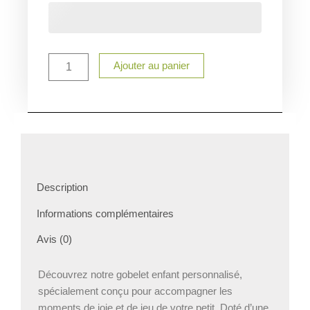
Gobelet
pour
enfant
personalisé
Ajouter au panier
Description
Informations complémentaires
Avis (0)
Découvrez notre gobelet enfant personnalisé,
spécialement conçu pour accompagner les
moments de joie et de jeu de votre petit. Doté d’une