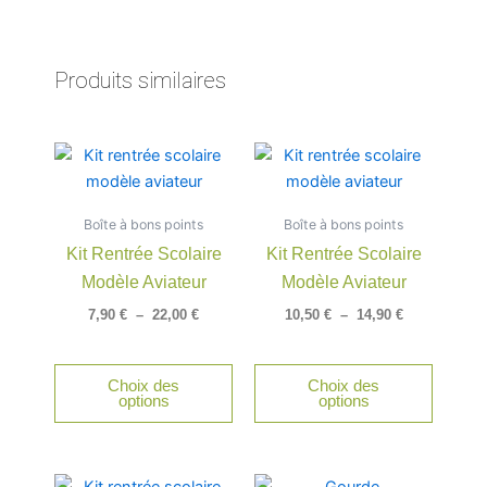
Produits similaires
Plage
Plage
Ce
Ce
de
de
produit
produit
prix :
prix :
a
a
7,90 €
10,50 €
Boîte à bons points
à
Boîte à bons points
à
plusieurs
plusieu
22,00 €
14,90 €
Kit Rentrée Scolaire
Kit Rentrée Scolaire
variations.
variatio
Modèle Aviateur
Modèle Aviateur
Les
Les
options
option
7,90
€
–
22,00
€
10,50
€
–
14,90
€
peuvent
peuven
être
être
Choix des
Choix des
choisies
choisie
options
options
sur
sur
la
la
page
page
Plage
Ce