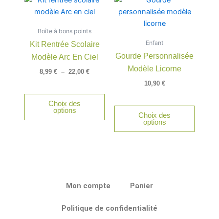
du
du
de
produit
produit
produit
prix :
a
8,99 €
Boîte à bons points
à
plusieurs
22,00 €
Enfant
Kit Rentrée Scolaire
variations.
Gourde Personnalisée
Modèle Arc En Ciel
Les
Modèle Licorne
options
8,99
€
–
22,00
€
peuvent
10,90
€
être
Choix des
choisies
options
Choix des
sur
options
la
page
du
produit
Mon compte
Panier
Politique de confidentialité