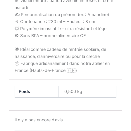
🌸 Visuel tendre : panda avec fleurs roses et cœur
assorti
✍️ Personnalisation du prénom (ex : Amandine)
🥤 Contenance : 230 ml – Hauteur : 8 cm
💥 Polymère incassable – ultra résistant et léger
🚫 Sans BPA – norme alimentaire CE
🎁 Idéal comme cadeau de rentrée scolaire, de
naissance, d’anniversaire ou pour la crèche
📦 Fabriqué artisanalement dans notre atelier en
France (Hauts-de-France 🇫🇷)
Poids
0,500 kg
Il n’y a pas encore d’avis.