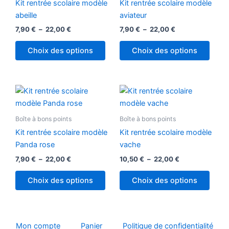
22,00 €
22,00 €
Kit rentrée scolaire modèle
Kit rentrée scolaire modèle
variations.
variat
abeille
aviateur
Les
Les
7,90
€
–
22,00
€
7,90
€
–
22,00
€
options
optio
peuvent
peuv
Choix des options
Choix des options
être
être
choisies
chois
sur
sur
Plage
Plage
Ce
Ce
la
la
de
de
produit
produ
prix :
prix :
page
page
7,90 €
a
10,50 €
a
Boîte à bons points
Boîte à bons points
du
du
à
à
plusieurs
plusi
22,00 €
22,00 €
produit
produ
Kit rentrée scolaire modèle
Kit rentrée scolaire modèle
variations.
variat
Panda rose
vache
Les
Les
7,90
€
–
22,00
€
10,50
€
–
22,00
€
options
optio
peuvent
peuv
Choix des options
Choix des options
être
être
choisies
chois
sur
sur
la
la
Mon compte
Panier
Politique de confidentialité