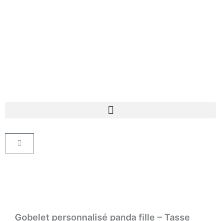
Aller
au
contenu
Panier
Gobelet personnalisé panda fille – Tasse