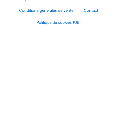
page
page
Conditions générales de vente
Contact
du
du
produit
produ
Politique de cookies (UE)