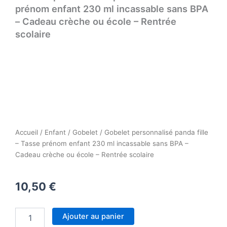
prénom enfant 230 ml incassable sans BPA
– Cadeau crèche ou école – Rentrée
scolaire
Accueil
/
Enfant
/
Gobelet
/ Gobelet personnalisé panda fille
– Tasse prénom enfant 230 ml incassable sans BPA –
Cadeau crèche ou école – Rentrée scolaire
10,50
€
quantité
Ajouter au panier
de