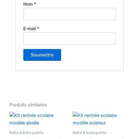
Nom
*
E-mail
*
Produits similaires
Plage
Plage
Ce
Ce
de
de
produit
produ
prix :
prix :
7,90 €
a
7,90 €
a
Boîte à bons points
Boîte à bons points
à
à
plusieurs
plusi