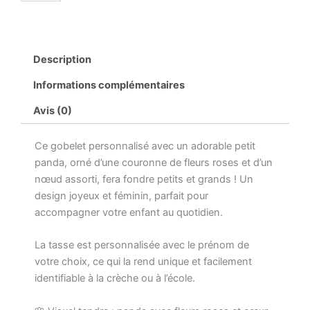
Gobelet
personnalisé
panda
fille
Description
–
Tasse
Informations complémentaires
prénom
enfant
Avis (0)
230
ml
Ce gobelet personnalisé avec un adorable petit
incassable
sans
panda, orné d’une couronne de fleurs roses et d’un
BPA
nœud assorti, fera fondre petits et grands ! Un
–
design joyeux et féminin, parfait pour
Cadeau
accompagner votre enfant au quotidien.
crèche
ou
école
La tasse est personnalisée avec le prénom de
–
votre choix, ce qui la rend unique et facilement
Rentrée
identifiable à la crèche ou à l’école.
scolaire