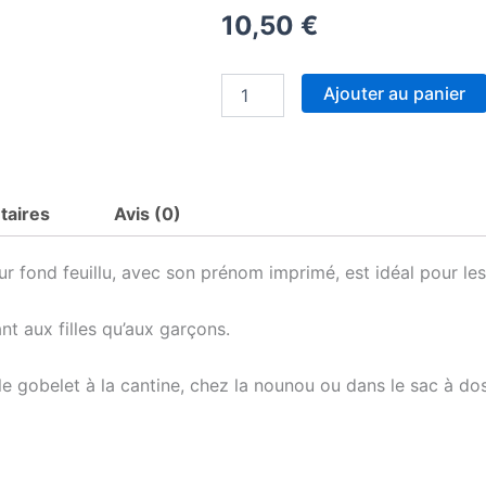
10,50
€
quantité
Ajouter au panier
de
Gobelet
personnalisé
enfant
rentrée
taires
Avis (0)
scolaire
–
Petit
sur fond feuillu, avec son prénom imprimé, est idéal pour les
singe
jungle
doux
ant aux filles qu’aux garçons.
–
Prénom
e gobelet à la cantine, chez la nounou ou dans le sac à dos
au
choix
–
Gobelet
incassable