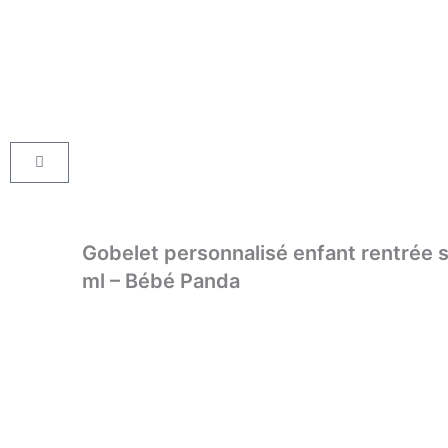
Aller
au
contenu
Panier
Gobelet personnalisé enfant rentrée s
ml – Bébé Panda