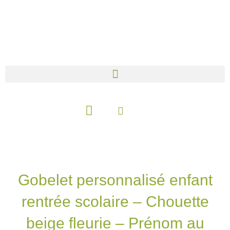
Aller
au
contenu
Panier
Gobelet personnalisé enfant
rentrée scolaire – Chouette
beige fleurie – Prénom au