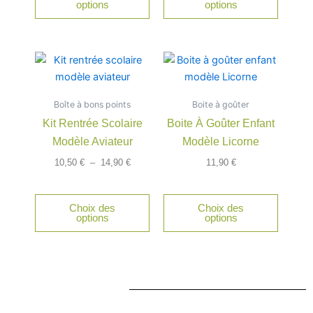
options
options
sur
sur
la
la
page
page
Plage
Ce
du
du
de
produit
produit
produit
prix :
a
10,50 €
Boîte à bons points
à
Boite à goûter
plusieurs
14,90 €
Kit Rentrée Scolaire
Boite À Goûter Enfant
variations.
Modèle Aviateur
Modèle Licorne
Les
options
10,50
€
–
14,90
€
11,90
€
peuvent
être
Choix des
Choix des
choisies
options
options
sur
la
page
du
produit