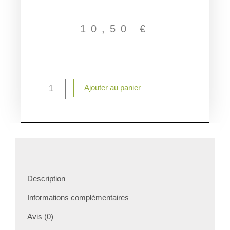
10,50
€
quantité
Ajouter au panier
de
Gobelet
personnalisé
enfant
rentrée
scolaire
–
Chouette
beige
Description
fleurie
–
Informations complémentaires
Prénom
au
Avis (0)
choix