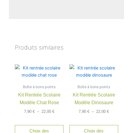
Produits similaires
Plage
Plage
Ce
Ce
de
de
produit
produit
prix :
prix :
a
a
7,90 €
7,90 €
Boîte à bons points
à
Boîte à bons points
à
plusieurs
plusieu
22,00 €
22,00 €
Kit Rentrée Scolaire
Kit Rentrée Scolaire
variations.
variatio
Modèle Chat Rose
Modèle Dinosaure
Les
Les
options
option
7,90
€
–
22,00
€
7,90
€
–
22,00
€
peuvent
peuven
être
être
Choix des
Choix des
choisies
choisie