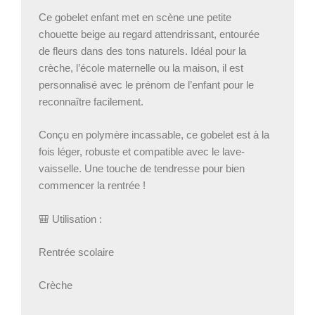
–
Ce gobelet enfant met en scène une petite
Gobelet
chouette beige au regard attendrissant, entourée
incassable
de fleurs dans des tons naturels. Idéal pour la
260
ml
crèche, l’école maternelle ou la maison, il est
–
personnalisé avec le prénom de l’enfant pour le
Bébé
reconnaître facilement.
Panda
Conçu en polymère incassable, ce gobelet est à la
fois léger, robuste et compatible avec le lave-
vaisselle. Une touche de tendresse pour bien
commencer la rentrée !
🎒 Utilisation :
Rentrée scolaire
Crèche