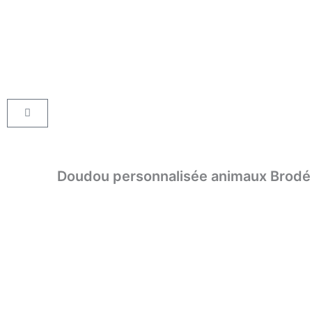
Aller
au
contenu
Panier
Doudou personnalisée animaux Brodé