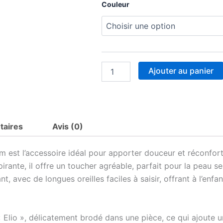
quantité
Couleur
de
Doudou
personnalisée
animaux
Brodé
Ajouter au panier
taires
Avis (0)
st l’accessoire idéal pour apporter douceur et réconfort
rante, il offre un toucher agréable, parfait pour la peau s
, avec de longues oreilles faciles à saisir, offrant à l’enfa
Elio », délicatement brodé dans une pièce, ce qui ajoute u