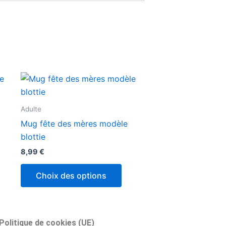
Adulte
Mug fête des mères modèle
blottie
8,99
€
Choix des options
Politique de cookies (UE)