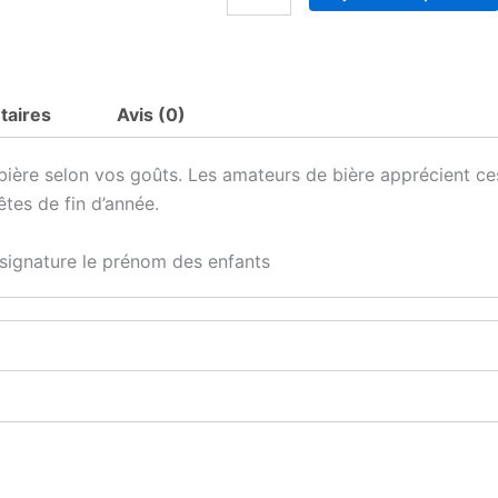
de
Chope
de
Bière
personnalisé
taires
Avis (0)
Parrain
 bière selon vos goûts. Les amateurs de bière apprécient ce
tes de fin d’année.
 signature le prénom des enfants