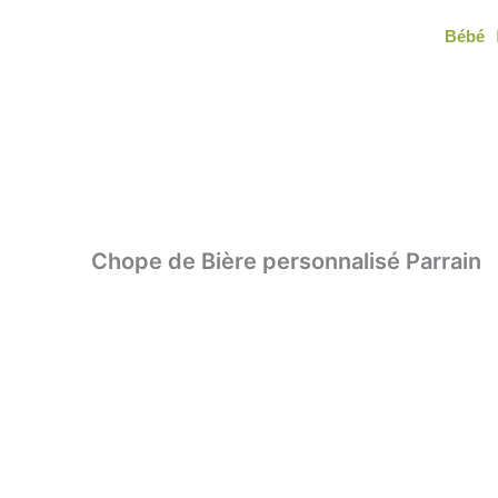
Aller
Bébé
au
contenu
Chope de Bière personnalisé Parrain