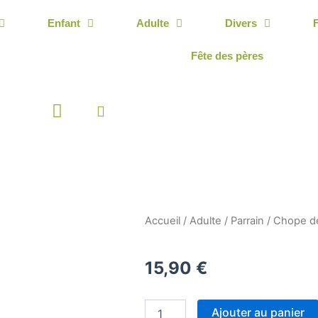
Enfant
Adulte
Divers
Fête des pères
Panier
Accueil
/
Adulte
/
Parrain
/ Chope de
15,90
€
quantité
Ajouter au panier