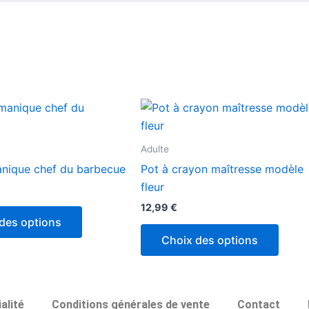
Adulte
anique chef du barbecue
Pot à crayon maîtresse modèle
fleur
12,99
€
des options
Choix des options
alité
Conditions générales de vente
Contact