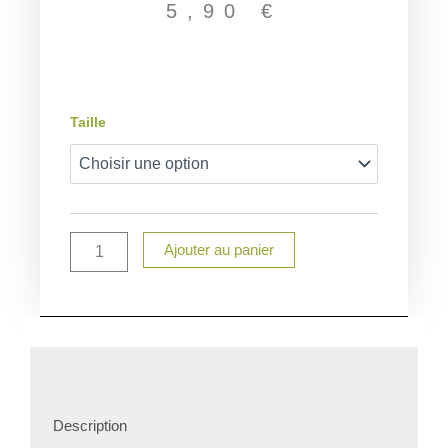
5,90
€
quantité
Taille
de
Chaussette
personnalisé
Parrain
Ajouter au panier
Description