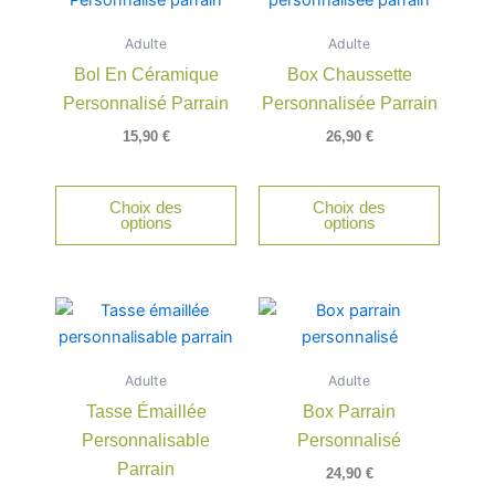
a
Adulte
Adulte
plusieu
Bol En Céramique
Box Chaussette
variatio
Personnalisé Parrain
Personnalisée Parrain
Les
option
15,90
€
26,90
€
peuven
être
Choix des
Choix des
choisie
options
options
sur
la
page
du
produit
Adulte
Adulte
Tasse Émaillée
Box Parrain
Personnalisable
Personnalisé
Parrain
24,90
€