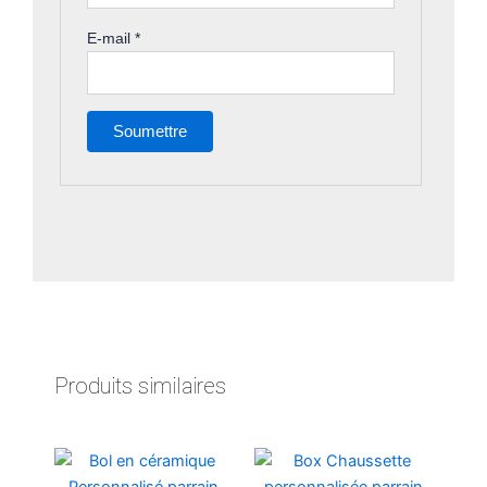
E-mail
*
Produits similaires
Ce
produit