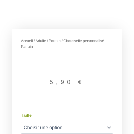
Accueil
/
Adulte
/
Parrain
/ Chaussette personnalisé
Parrain
5,90
€
quantité
Taille
de
Chaussette
personnalisé