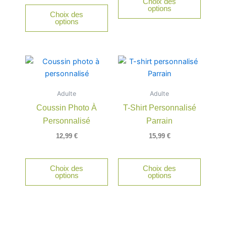
Choix des
choisie
options
Choix des
sur
options
la
page
du
Ce
produit
produit
a
Adulte
Adulte
plusieu
Coussin Photo À
T-Shirt Personnalisé
variatio
Personnalisé
Parrain
Les
option
12,99
€
15,99
€
peuven
être
Choix des
Choix des
choisie
options
options
sur
la
page
du