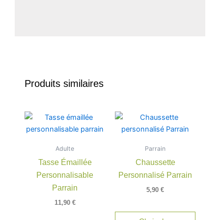
Produits similaires
Ce
produit
a
Adulte
Parrain
plusieu
Tasse Émaillée
Chaussette
variatio
Personnalisable
Personnalisé Parrain
Les
option
Parrain
5,90
€
peuven
11,90
€
être