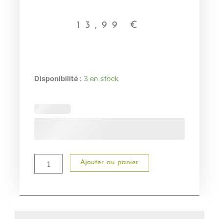
13,99
€
quantité
Disponibilité :
3 en stock
de
Chaussettes
de
Noël
personnalisées
Ajouter au panier