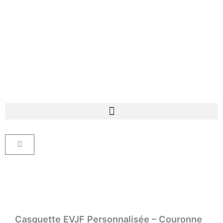
Aller
au
contenu
Panier
Casquette EVJF Personnalisée – Couronne