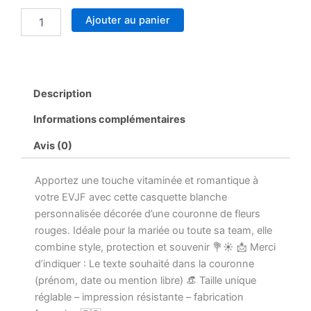
Casquette
Ajouter au panier
EVJF
Personnalisée
–
Couronne
de
Fleurs
Description
Rouges
–
Informations complémentaires
Texte
Avis (0)
au
Choix
+
Apportez une touche vitaminée et romantique à
Date
votre EVJF avec cette casquette blanche
–
personnalisée décorée d’une couronne de fleurs
Accessoire
Mariée
rouges. Idéale pour la mariée ou toute sa team, elle
ou
combine style, protection et souvenir 💐☀️ 📩 Merci
Team
d’indiquer : Le texte souhaité dans la couronne
Enterrement
(prénom, date ou mention libre) 👒 Taille unique
Vie
réglable – impression résistante – fabrication
Jeune