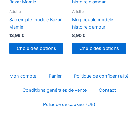
produ
a
Adulte
Adulte
plusi
Sac en jute modèle Bazar
Mug couple modèle
variat
Mamie
histoire d’amour
Les
13,99
€
8,90
€
optio
peuv
Choix des options
Choix des options
être
chois
sur
la
Mon compte
Panier
Politique de confidentialité
page
Conditions générales de vente
Contact
du
produ
Politique de cookies (UE)