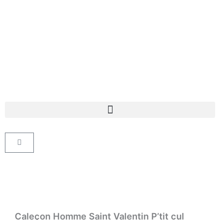
Aller
au
contenu
Panier
Caleçon Homme Saint Valentin P’tit cul