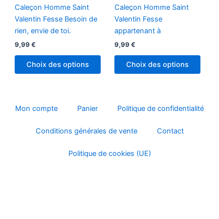
variations.
variat
Caleçon Homme Saint
Caleçon Homme Saint
Les
Les
Valentin Fesse Besoin de
Valentin Fesse
options
optio
rien, envie de toi.
appartenant à
peuvent
peuv
9,99
€
9,99
€
être
être
choisies
chois
Choix des options
Choix des options
sur
sur
la
la
page
page
du
du
Mon compte
Panier
Politique de confidentialité
produit
produ
Conditions générales de vente
Contact
Politique de cookies (UE)