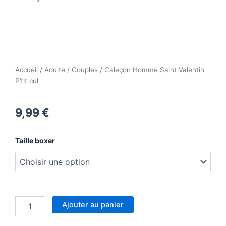
Accueil
/
Adulte
/
Couples
/ Caleçon Homme Saint Valentin
P’tit cul
9,99
€
quantité
Taille boxer
de
Caleçon
Homme
Saint
Valentin
P'tit
Ajouter au panier
cul