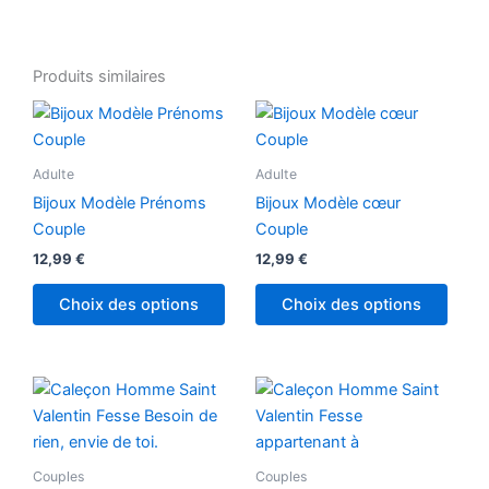
Produits similaires
Ce
Ce
produit
produ
a
a
Adulte
Adulte
plusieurs
plusi
Bijoux Modèle Prénoms
Bijoux Modèle cœur
variations.
variat
Couple
Couple
Les
Les
12,99
€
12,99
€
options
optio
peuvent
peuv
Choix des options
Choix des options
être
être
choisies
chois
sur
sur
Ce
Ce
la
la
produit
produ
page
page
a
a
du
du
plusieurs
plusi
Couples
Couples
produit
produ