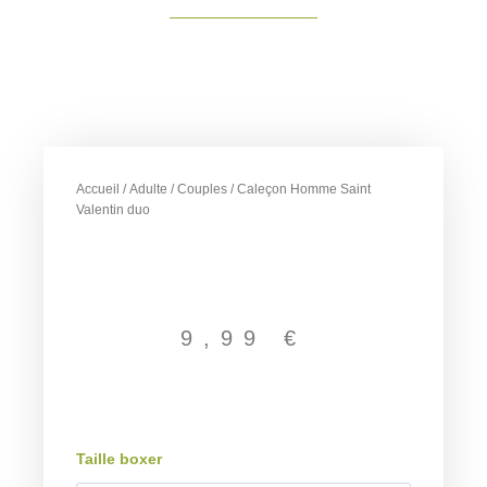
Accueil
/
Adulte
/
Couples
/ Caleçon Homme Saint
Valentin duo
9,99
€
quantité
Taille boxer
de