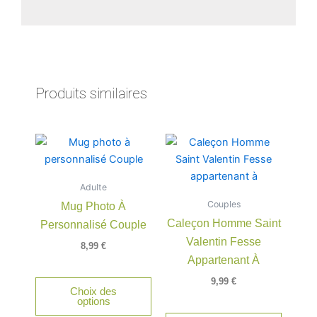
Produits similaires
Ce
produit
a
Adulte
plusieu
Couples
Mug Photo À
variatio
Caleçon Homme Saint
Personnalisé Couple
Les
Valentin Fesse
option
8,99
€
peuven
Appartenant À
être
9,99
€
Choix des
choisie
options
sur