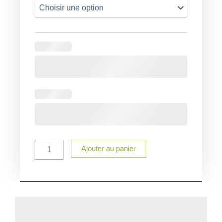
Caleçon
Homme
Saint
Valentin
duo
Ajouter au panier