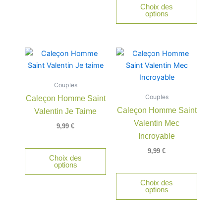
Choix des
la
options
page
du
produit
Ce
Ce
produit
produit
a
a
Couples
plusieurs
plusieu
Couples
Caleçon Homme Saint
variations.
variatio
Caleçon Homme Saint
Valentin Je Taime
Les
Les
Valentin Mec
options
option
9,99
€
peuvent
peuven
Incroyable
être
être
9,99
€
Choix des
choisies
choisie
options
sur
sur
Choix des
la
la
options
page
page
du
du
produit
produit