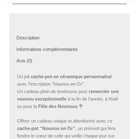
“Nounou
en
Or”
personnalisé
–
Cadeau
Description
Fête
des
Informations complémentaires
Nounous
ou
Avis (0)
Noël
–
Un joli
cache-pot en céramique personnalisé
Pot
avec l’inscription
“Nounou en Or”
.
céramique
Un cadeau plein de tendresse pour
remercier une
prénom
–
nounou exceptionnelle
à la fin de l’année, à Noël
ou pour la
Fête des Nounous
💐
Offrez un cadeau unique et attentionné avec ce
cache-pot “Nounou en Or”
, un présent qui fera
fondre le cœur de celle qui veille chaque jour sur