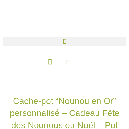
Aller
au
contenu
Panier
Cache-pot “Nounou en Or”
personnalisé – Cadeau Fête
des Nounous ou Noël – Pot