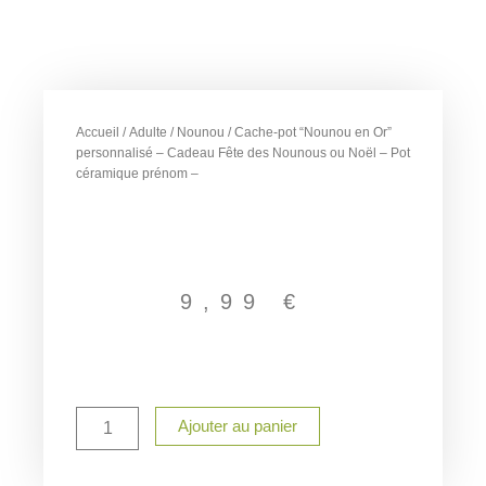
Accueil
/
Adulte
/
Nounou
/ Cache-pot “Nounou en Or”
personnalisé – Cadeau Fête des Nounous ou Noël – Pot
céramique prénom –
9,99
€
quantité
Ajouter au panier
de
Cache-
pot