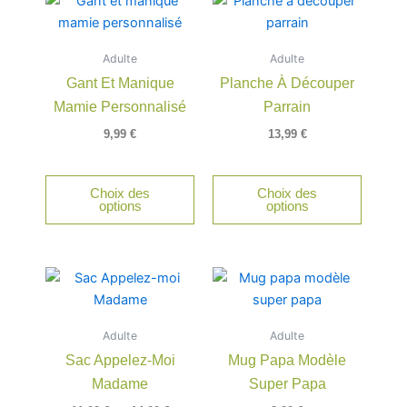
Adulte
Adulte
Gant Et Manique
Planche À Découper
Mamie Personnalisé
Parrain
9,99
€
13,99
€
Choix des
Choix des
options
options
Plage
Ce
de
produit
prix :
a
11,00 €
Adulte
à
Adulte
plusieurs
14,00 €
Sac Appelez-Moi
Mug Papa Modèle
variations.
Madame
Super Papa
Les