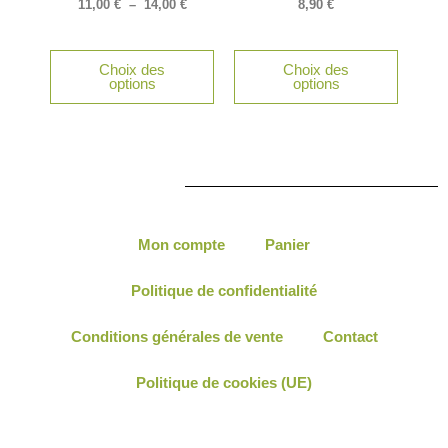
options
11,00
€
–
14,00
€
8,90
€
peuvent
être
Choix des
Choix des
choisies
options
options
sur
la
page
du
produit
Mon compte
Panier
Politique de confidentialité
Conditions générales de vente
Contact
Politique de cookies (UE)