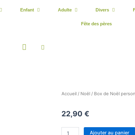
Enfant
Adulte
Divers
Fête des pères
Panier
Accueil
/
Noël
/ Box de Noël person
22,90
€
quantité
Ajouter au panier