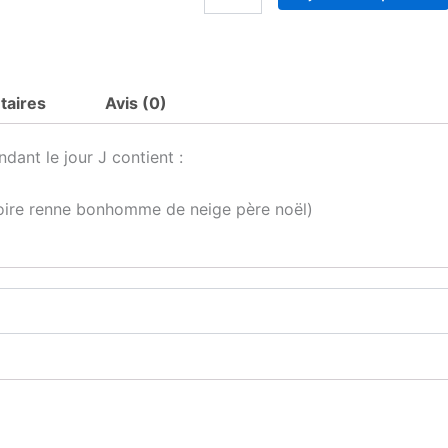
de
Box
de
Noël
personnalisé
taires
Avis (0)
ndant le jour J contient :
toire renne bonhomme de neige père noël)