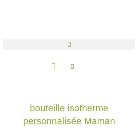
Aller
au
contenu
Panier
bouteille isotherme
personnalisée Maman