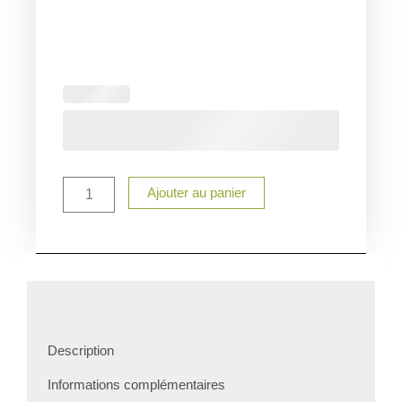
quantité
de
bouteille
isotherme
personnalisée
Maman
Ajouter au panier
Description
Informations complémentaires