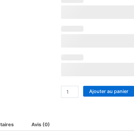
de
bouteille
isotherme
personnalisée
Maitre
Ajouter au panier
taires
Avis (0)