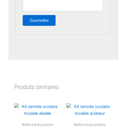
Produits similaires
Plage
Plage
Ce
Ce
de
de
produit
produit
prix :
prix :
a
a
7,90 €
10,50 €
Boîte à bons points
à
Boîte à bons points
à
plusieurs
plusieu