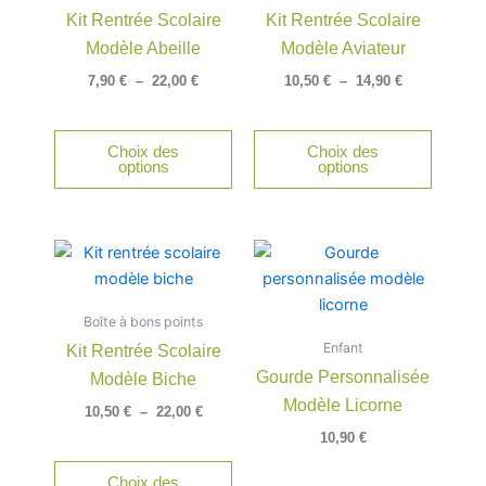
22,00 €
14,90 €
Kit Rentrée Scolaire
Kit Rentrée Scolaire
variations.
variatio
Modèle Abeille
Modèle Aviateur
Les
Les
options
option
7,90
€
–
22,00
€
10,50
€
–
14,90
€
peuvent
peuven
être
être
Choix des
Choix des
choisies
choisie
options
options
sur
sur
la
la
page
page
Plage
Ce
du
du
de
produit
produit
produit
prix :
a
10,50 €
Boîte à bons points
à
plusieurs
22,00 €
Enfant
Kit Rentrée Scolaire
variations.
Gourde Personnalisée
Modèle Biche
Les
Modèle Licorne
options
10,50
€
–
22,00
€
peuvent
10,90
€
être
Choix des
choisies