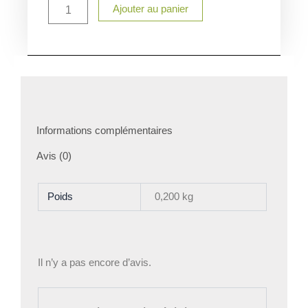
quantité
Ajouter au panier
de
bouchon
gourde
paille
seul
Informations complémentaires
Avis (0)
Poids
0,200 kg
Il n’y a pas encore d’avis.