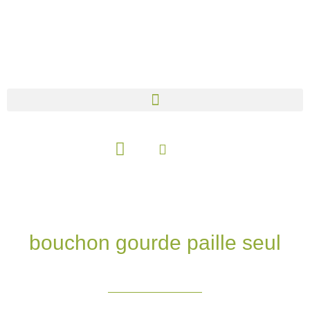
Aller
au
contenu
Panier
bouchon gourde paille seul