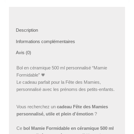
des
Mamies
|
Bol
grand-
Description
mère
avec
Informations complémentaires
prénoms
Avis (0)
|
Idée
cadeau
Bol en céramique 500 ml personnalisé “Mamie
Fête
Formidable” 💗
des
Le cadeau parfait pour la Fête des Mamies,
grands-
mères
personnalisé avec les prénoms des petits-enfants.
original
Vous recherchez un
cadeau Fête des Mamies
personnalisé, utile et plein d’émotion
?
Ce
bol Mamie Formidable en céramique 500 ml