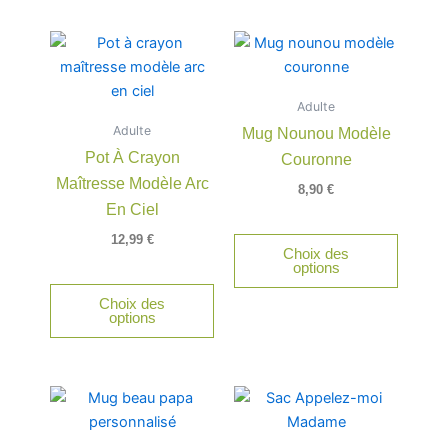
Adulte
Adulte
Mug Nounou Modèle
Pot À Crayon
Couronne
Maîtresse Modèle Arc
8,90
€
En Ciel
12,99
€
Choix des
options
Choix des
options
Plage
Ce
de
produit
prix :
a
11,00 €