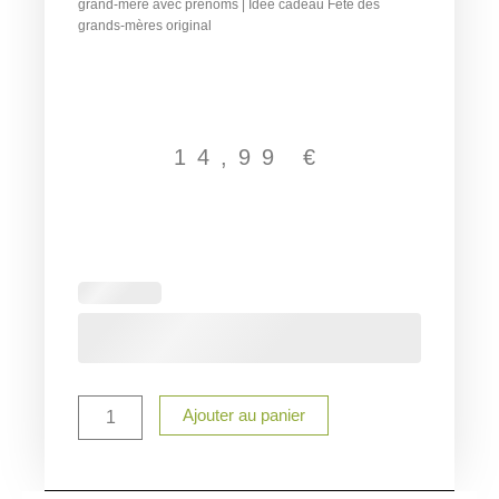
grand-mère avec prénoms | Idée cadeau Fête des
grands-mères original
14,99
€
quantité
de
Bol
Mamie
Formidable
personnalisé
500
Ajouter au panier
ml
|
Cadeau
Fête