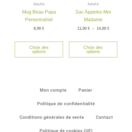
Adulte
Adulte
à
plusieu
14,00 €
Mug Beau Papa
Sac Appelez-Moi
variatio
Personnalisé
Madame
Les
option
8,90
€
11,00
€
–
14,00
€
peuven
être
Choix des
Choix des
choisie
options
options
sur
la
page
du
produit
Mon compte
Panier
Politique de confidentialité
Conditions générales de vente
Contact
Politique de cookies (UE)