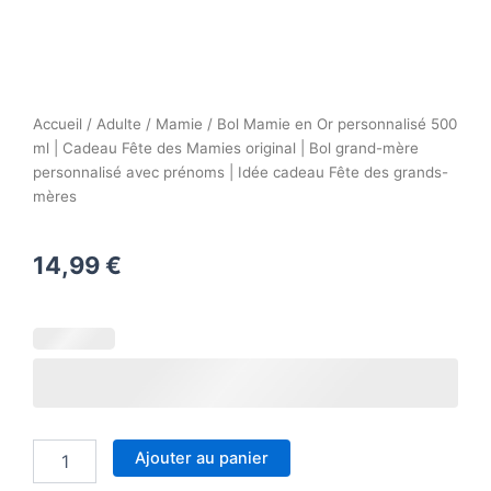
Accueil
/
Adulte
/
Mamie
/ Bol Mamie en Or personnalisé 500
ml | Cadeau Fête des Mamies original | Bol grand-mère
personnalisé avec prénoms | Idée cadeau Fête des grands-
mères
14,99
€
quantité
de
Bol
Mamie
en
Or
personnalisé
Ajouter au panier
500