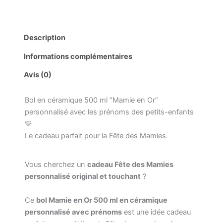
ml
|
Cadeau
Fête
Description
des
Mamies
Informations complémentaires
original
|
Avis (0)
Bol
grand-
Bol en céramique 500 ml “Mamie en Or”
mère
personnalisé
personnalisé avec les prénoms des petits-enfants
avec
💛
prénoms
Le cadeau parfait pour la Fête des Mamies.
|
Idée
cadeau
Vous cherchez un
cadeau Fête des Mamies
Fête
personnalisé original et touchant
?
des
grands-
Ce
bol Mamie en Or 500 ml en céramique
mères
personnalisé avec prénoms
est une idée cadeau