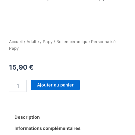
Accueil
/
Adulte
/
Papy
/ Bol en céramique Personnalisé
Papy
15,90
€
quantité
Ajouter au panier
de
Bol
en
céramique
Personnalisé
Description
Papy
Informations complémentaires