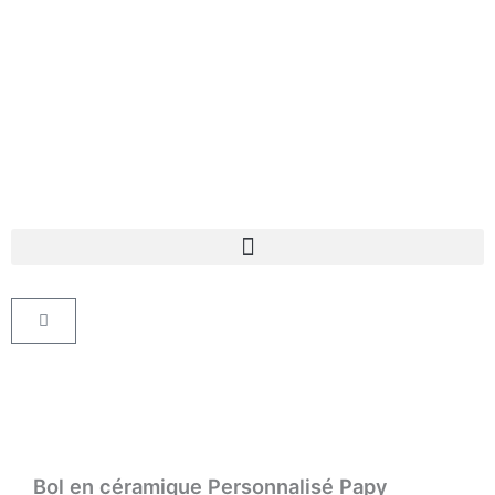
Aller
au
contenu
Panier
Bol en céramique Personnalisé Papy