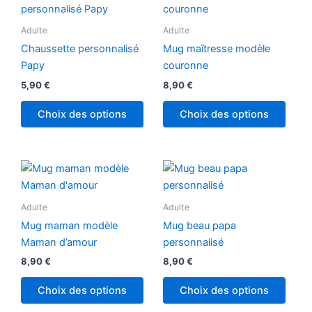
produit
a
Adulte
Adulte
plusieurs
Chaussette personnalisé
Mug maîtresse modèle
variations.
Papy
couronne
Les
5,90
€
8,90
€
options
peuvent
Choix des options
Choix des options
être
choisies
sur
la
page
Adulte
Adulte
du
produit
Mug maman modèle
Mug beau papa
Maman d’amour
personnalisé
8,90
€
8,90
€
Choix des options
Choix des options