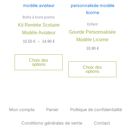
de
produit
prix :
a
10,50 €
Boîte à bons points
à
plusieurs
14,90 €
Enfant
Kit Rentrée Scolaire
variations.
Gourde Personnalisée
Modèle Aviateur
Les
Modèle Licorne
options
10,50
€
–
14,90
€
peuvent
10,90
€
être
Choix des
choisies
options
Choix des
sur
options
la
page
du
produit
Mon compte
Panier
Politique de confidentialité
Conditions générales de vente
Contact