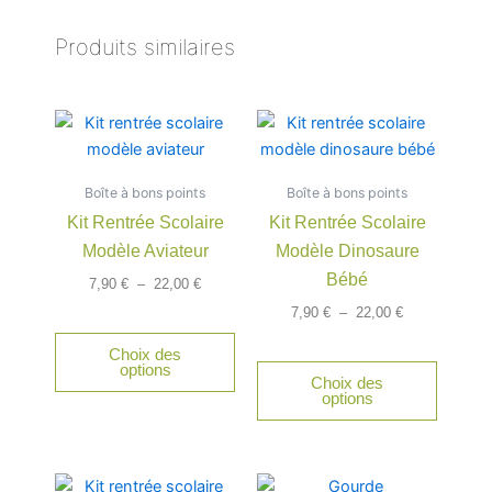
Produits similaires
Plage
Plage
Ce
Ce
de
de
produit
produit
prix :
prix :
a
a
7,90 €
7,90 €
Boîte à bons points
à
Boîte à bons points
à
plusieurs
plusieu
22,00 €
22,00 €
Kit Rentrée Scolaire
Kit Rentrée Scolaire
variations.
variatio
Modèle Aviateur
Modèle Dinosaure
Les
Les
options
option
Bébé
7,90
€
–
22,00
€
peuvent
peuven
7,90
€
–
22,00
€
être
être
Choix des
choisies
choisie
options
Choix des
sur
sur
options
la
la
page
page
du
du
Plage
Ce
produit
produit