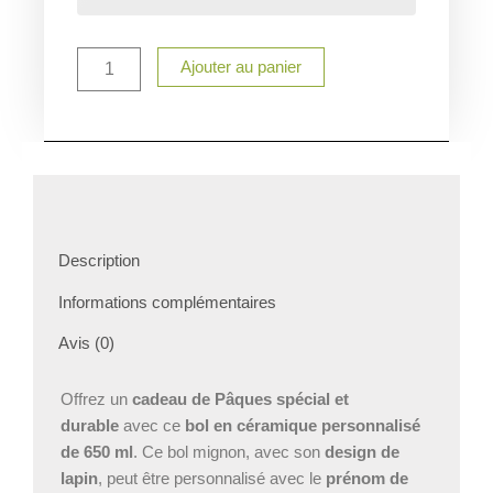
650
ml
Personnalisé
Ajouter au panier
-
Lapin
avec
Prénom
-
Cadeau
Durable
et
Mémorable
Description
pour
Pâques
Informations complémentaires
Avis (0)
Offrez un
cadeau de Pâques spécial et
durable
avec ce
bol en céramique personnalisé
de 650 ml
. Ce bol mignon, avec son
design de
lapin
, peut être personnalisé avec le
prénom de