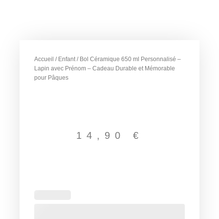
Accueil
/
Enfant
/ Bol Céramique 650 ml Personnalisé –
Lapin avec Prénom – Cadeau Durable et Mémorable
pour Pâques
14,90
€
quantité
de
Bol
Céramique