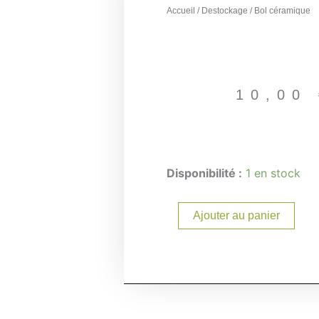
Accueil
/
Destockage
/ Bol céramique
10,00
quantité
Disponibilité :
1 en stock
de
Bol
céramique
Ajouter au panier