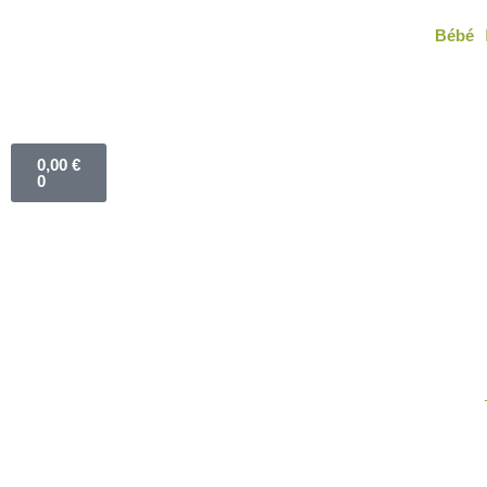
Aller
Bébé
au
contenu
Panier
0,00
€
0