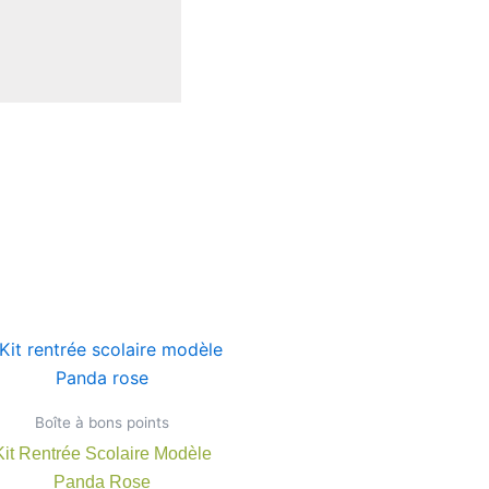
Plage
Ce
de
produit
prix :
7,90 €
a
Boîte à bons points
à
rs
plusieurs
22,00 €
Kit Rentrée Scolaire Modèle
ns.
variations.
Panda Rose