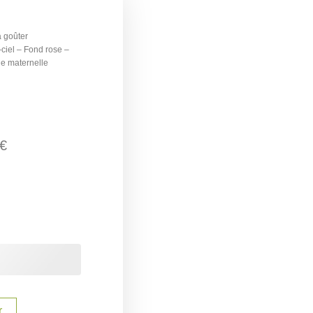
à goûter
ciel – Fond rose –
he maternelle
€
r