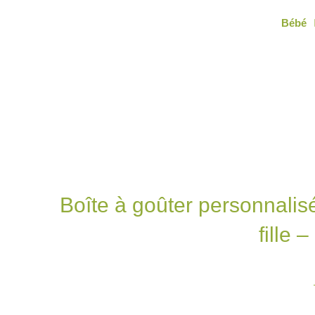
Aller
Bébé
au
contenu
Boîte à goûter personnalis
fille 