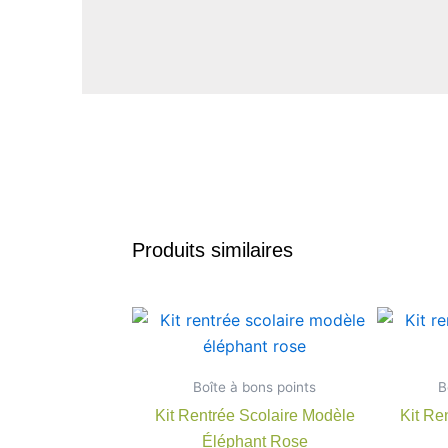
Produits similaires
Plage
Ce
de
produit
prix :
7,90 €
a
Boîte à bons points
à
B
plusieurs
22,00 €
Kit Rentrée Scolaire Modèle
Kit Re
variations.
Éléphant Rose