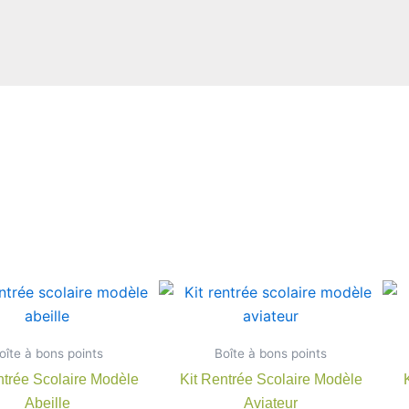
Plage
Plage
Ce
Ce
de
de
produit
produit
prix :
prix :
7,90 €
a
7,90 €
a
oîte à bons points
à
Boîte à bons points
à
plusieurs
plusieu
22,00 €
22,00 €
ntrée Scolaire Modèle
Kit Rentrée Scolaire Modèle
variations.
variatio
Abeille
Aviateur