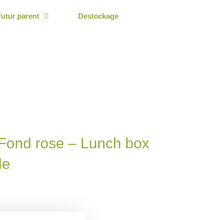
Futur parent
Destockage
 Fond rose – Lunch box
le