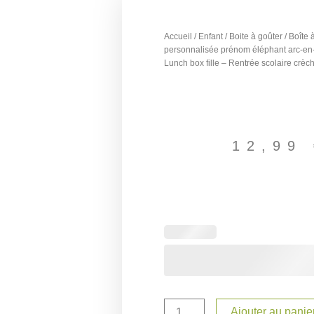
Accueil
/
Enfant
/
Boite à goûter
/ Boîte 
personnalisée prénom éléphant arc-en-
Lunch box fille – Rentrée scolaire crèc
12,99
quantité
de
Boîte
à
goûter
personnalisée
prénom
Ajouter au panie