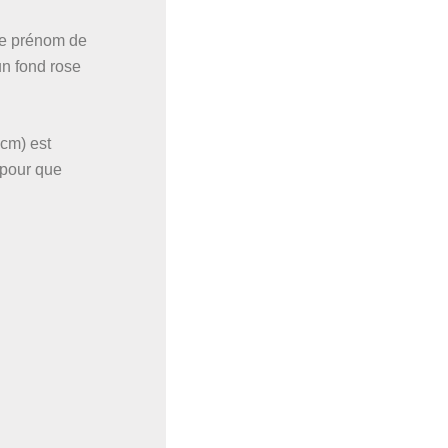
le prénom de
un fond rose
 cm) est
 pour que