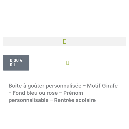
Aller
au
contenu
Panier
0,00
€
0
Boîte à goûter personnalisée – Motif Girafe
– Fond bleu ou rose – Prénom
personnalisable – Rentrée scolaire