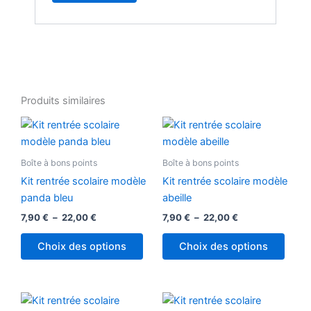
Produits similaires
Plage
Plage
Ce
Ce
de
de
produit
produ
prix :
prix :
7,90 €
a
7,90 €
a
Boîte à bons points
Boîte à bons points
à
à
plusieurs
plusi
22,00 €
22,00 €
Kit rentrée scolaire modèle
Kit rentrée scolaire modèle
variations.
variat
panda bleu
abeille
Les
Les
7,90
€
–
22,00
€
7,90
€
–
22,00
€
options
optio
peuvent
peuv
Choix des options
Choix des options
être
être
choisies
chois
sur
sur
Plage
Plage
Ce
Ce
la
la
de
de