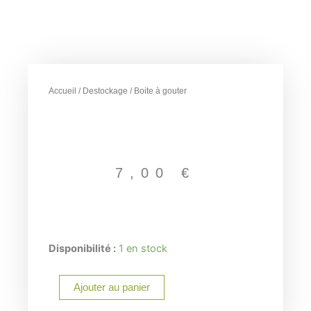
Accueil
/
Destockage
/ Boite à gouter
7,00
€
quantité
Disponibilité :
1 en stock
de
Boite
Ajouter au panier
à
gouter