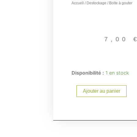
Accueil
/
Destockage
/ Boite à gouter
7,00
quantité
Disponibilité :
1 en stock
de
Boite
à
Ajouter au panier
gouter