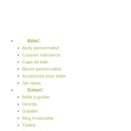
Aller
au
contenu
Bébé
Body personnalisé
Coussin naissance
Cape de bain
Bavoir personnalisé
Accessoire pour bebe
Set repas
Enfant
Boîte a goûter
Gourde
Gobelet
Mug Incassable
Tirelire