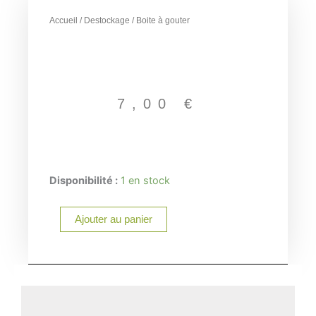
Accueil
/
Destockage
/ Boite à gouter
7,00
€
quantité
Disponibilité :
1 en stock
de
Boite
Ajouter au panier
à
gouter