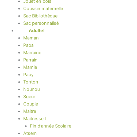
Jouet en bois
Coussin maternelle
Sac Bibliothèque
Sac personnalisé
Adulte
Maman
Papa
Marraine
Parrain
Mamie
Papy
Tonton
Nounou
Soeur
Couple
Maitre
Maitresse
Fin d’année Scolaire
Atsem