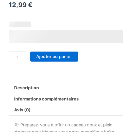
12,99
€
quantité
de
Boite
à
gâteau
maman
Ajouter au panier
Description
Informations complémentaires
Avis (0)
🌸 Préparez-vous à offrir un cadeau doux et plein
d’amour pour Maman avec notre magnifique boîte