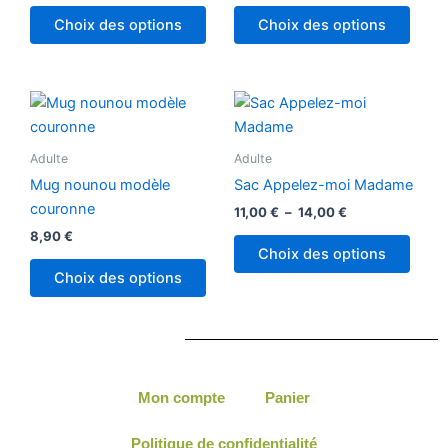
Choix des options
Choix des options
Plage
Ce
de
produ
prix :
11,00 €
a
Adulte
Adulte
à
plusi
14,00 €
Mug nounou modèle
Sac Appelez-moi Madame
variat
couronne
11,00
€
–
14,00
€
Les
8,90
€
optio
Choix des options
peuv
Choix des options
être
chois
sur
la
page
Mon compte
Panier
du
produ
Politique de confidentialité