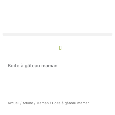
Aller
au
contenu
Panier
Boite à gâteau maman
Accueil
/
Adulte
/
Maman
/ Boite à gâteau maman