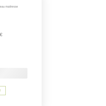
teau maitresse
€
r