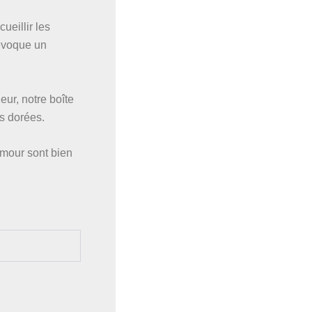
ueillir les
 évoque un
ur, notre boîte
s dorées.
amour sont bien