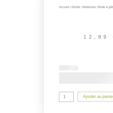
Accueil
/
Adulte
/
Maitresse
/ Boite à gâ
12,99
quantité
de
Boite
à
gâteau
maitresse
Ajouter au panie