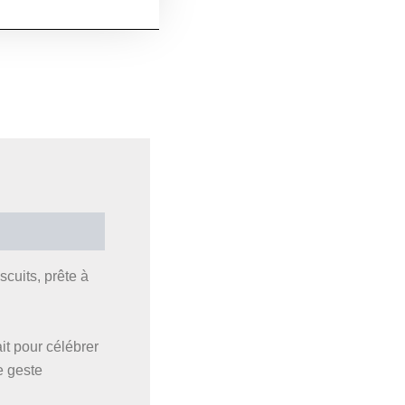
cuits, prête à
it pour célébrer
e geste