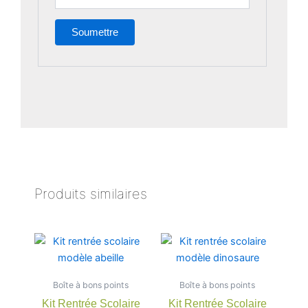
Produits similaires
Plage
Plage
Ce
Ce
de
de
produit
produit
prix :
prix :
a
a
7,90 €
7,90 €
Boîte à bons points
à
Boîte à bons points
à
plusieurs
plusieu
22,00 €
22,00 €
Kit Rentrée Scolaire
Kit Rentrée Scolaire
variations.
variatio