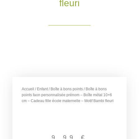
fleuri
Accueil
/
Enfant
/
Boîte à bons points
/ Boîte à bons
points faon personnalisée prénom – Boîte métal 10×6
cm – Cadeau fille école maternelle – Motif Bambi fleuri
9,99
€