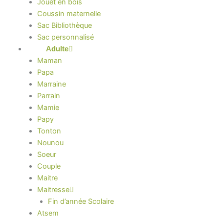
Jouet en bois
Coussin maternelle
Sac Bibliothèque
Sac personnalisé
Adulte
Maman
Papa
Marraine
Parrain
Mamie
Papy
Tonton
Nounou
Soeur
Couple
Maitre
Maitresse
Fin d’année Scolaire
Atsem