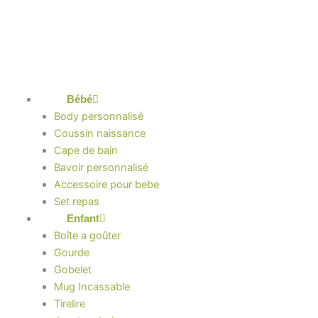
Aller
au
contenu
Bébé
Body personnalisé
Coussin naissance
Cape de bain
Bavoir personnalisé
Accessoire pour bebe
Set repas
Enfant
Boîte a goûter
Gourde
Gobelet
Mug Incassable
Tirelire