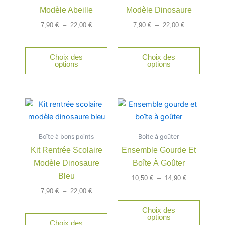
Modèle Abeille
Modèle Dinosaure
Les
Les
options
option
7,90
€
–
22,00
€
7,90
€
–
22,00
€
peuvent
peuven
être
être
Choix des
Choix des
choisies
choisie
options
options
sur
sur
la
la
page
page
Plage
Plage
Ce
Ce
du
du
de
de
produit
produit
produit
produit
prix :
prix :
a
a
7,90 €
10,50 €
Boîte à bons points
à
Boite à goûter
à
plusieurs
plusieu
22,00 €
14,90 €
Kit Rentrée Scolaire
Ensemble Gourde Et
variations.
variatio
Modèle Dinosaure
Boîte À Goûter
Les
Les
options
option
Bleu
10,50
€
–
14,90
€
peuvent
peuven
7,90
€
–
22,00
€
être
être
Choix des
choisies
choisie
options
Choix des
sur
sur