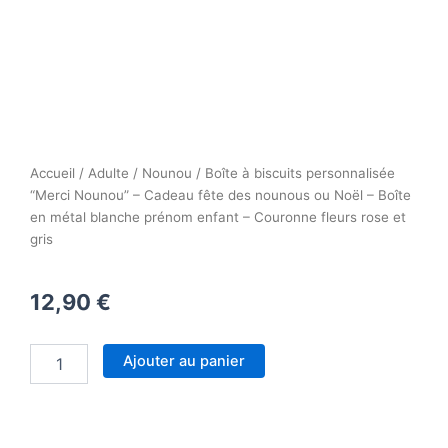
Accueil
/
Adulte
/
Nounou
/ Boîte à biscuits personnalisée
“Merci Nounou” – Cadeau fête des nounous ou Noël – Boîte
en métal blanche prénom enfant – Couronne fleurs rose et
gris
12,90
€
quantité
Ajouter au panier
de
Boîte
à
biscuits