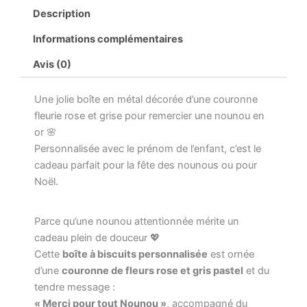
personnalisée
Description
“Merci
Nounou”
Informations complémentaires
–
Cadeau
Avis (0)
fête
des
Une jolie boîte en métal décorée d’une couronne
nounous
ou
fleurie rose et grise pour remercier une nounou en
Noël
or 🌸
–
Personnalisée avec le prénom de l’enfant, c’est le
Boîte
cadeau parfait pour la fête des nounous ou pour
en
Noël.
métal
blanche
prénom
Parce qu’une nounou attentionnée mérite un
enfant
–
cadeau plein de douceur 💖
Couronne
Cette
boîte à biscuits personnalisée
est ornée
fleurs
d’une
couronne de fleurs rose et gris pastel
et du
rose
tendre message :
et
« Merci pour tout Nounou »
, accompagné du
gris