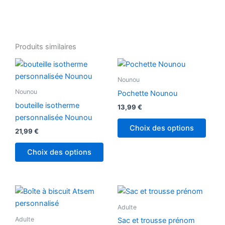
Produits similaires
Nounou
Nounou
Pochette Nounou
bouteille isotherme
13,99
€
personnalisée Nounou
Choix des options
21,99
€
Choix des options
Plage
Ce
de
produ
prix :
Adulte
6,00 €
a
Adulte
Sac et trousse prénom
à