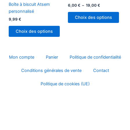
plusi
19,00 €
Boîte à biscuit Atsem
6,00
€
–
19,00
€
variat
personnalisé
Les
Choix des options
9,99
€
optio
peuv
Choix des options
être
chois
sur
la
Mon compte
Panier
Politique de confidentialité
page
Conditions générales de vente
Contact
du
produ
Politique de cookies (UE)